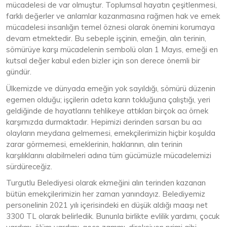
mücadelesi de var olmuştur. Toplumsal hayatın çeşitlenmesi,
farklı değerler ve anlamlar kazanmasına rağmen hak ve emek
mücadelesi insanlığın temel öznesi olarak önemini korumaya
devam etmektedir. Bu sebeple işçinin, emeğin, alın terinin,
sömürüye karşı mücadelenin sembolü olan 1 Mayıs, emeği en
kutsal değer kabul eden bizler için son derece önemli bir
gündür.
Ülkemizde ve dünyada emeğin yok sayıldığı, sömürü düzenin
egemen olduğu; işçilerin adeta karın tokluğuna çalıştığı, yeri
geldiğinde de hayatlarını tehlikeye attıkları birçok acı örnek
karşımızda durmaktadır. Hepimizi derinden sarsan bu acı
olayların meydana gelmemesi, emekçilerimizin hiçbir koşulda
zarar görmemesi, emeklerinin, haklarının, alın terinin
karşılıklarını alabilmeleri adına tüm gücümüzle mücadelemizi
sürdüreceğiz.
Turgutlu Belediyesi olarak ekmeğini alın terinden kazanan
bütün emekçilerimizin her zaman yanındayız. Belediyemiz
personelinin 2021 yılı içerisindeki en düşük aldığı maaşı net
3300 TL olarak belirledik. Bununla birlikte evlilik yardımı, çocuk