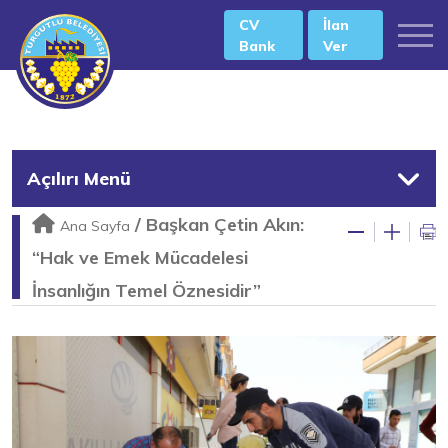
CV
İlan
Bank
Ver
Açılırı Menü
/
Başkan Çetin Akın:
Ana Sayfa
“Hak ve Emek Mücadelesi
İnsanlığın Temel Öznesidir”