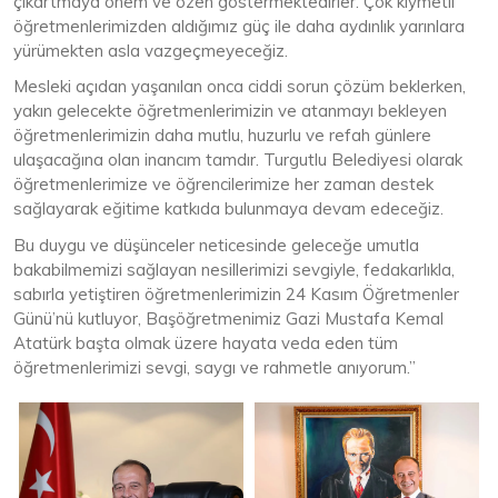
çıkartmaya önem ve özen göstermektedirler. Çok kıymetli
öğretmenlerimizden aldığımız güç ile daha aydınlık yarınlara
yürümekten asla vazgeçmeyeceğiz.
Mesleki açıdan yaşanılan onca ciddi sorun çözüm beklerken,
yakın gelecekte öğretmenlerimizin ve atanmayı bekleyen
öğretmenlerimizin daha mutlu, huzurlu ve refah günlere
ulaşacağına olan inancım tamdır. Turgutlu Belediyesi olarak
öğretmenlerimize ve öğrencilerimize her zaman destek
sağlayarak eğitime katkıda bulunmaya devam edeceğiz.
Bu duygu ve düşünceler neticesinde geleceğe umutla
bakabilmemizi sağlayan nesillerimizi sevgiyle, fedakarlıkla,
sabırla yetiştiren öğretmenlerimizin 24 Kasım Öğretmenler
Günü’nü kutluyor, Başöğretmenimiz Gazi Mustafa Kemal
Atatürk başta olmak üzere hayata veda eden tüm
öğretmenlerimizi sevgi, saygı ve rahmetle anıyorum.”