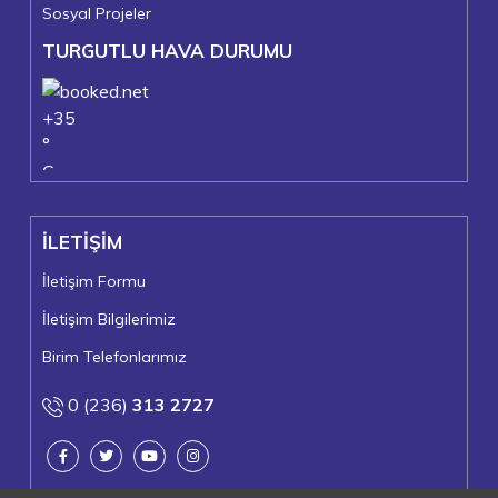
Sosyal Projeler
TURGUTLU HAVA DURUMU
+
35
°
C
+
37°
+
24°
İLETİŞİM
Turgutlu
Perşembe, 06
İletişim Formu
İletişim Bilgilerimiz
Birim Telefonlarımız
0 (236)
313 2727