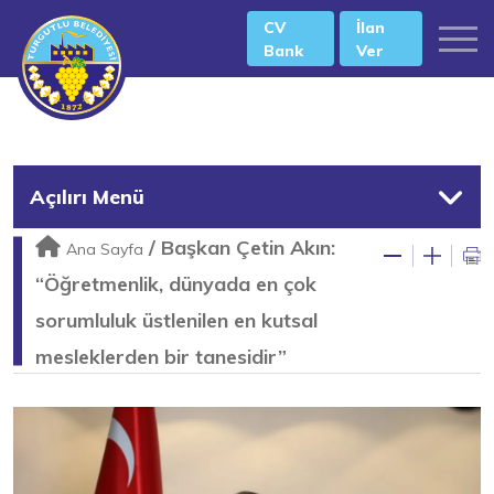
CV
İlan
Bank
Ver
Açılırı Menü
/
Başkan Çetin Akın:
Ana Sayfa
“Öğretmenlik, dünyada en çok
sorumluluk üstlenilen en kutsal
mesleklerden bir tanesidir”