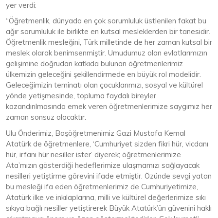
yer verdi:
“Öğretmenlik, dünyada en çok sorumluluk üstlenilen fakat bu
ağır sorumluluk ile birlikte en kutsal mesleklerden bir tanesidir.
Öğretmenlik mesleğini, Türk milletinde de her zaman kutsal bir
meslek olarak benimsenmiştir. Umudumuz olan evlatlarımızın
gelişimine doğrudan katkıda bulunan öğretmenlerimiz
ülkemizin geleceğini şekillendirmede en büyük rol modelidir.
Geleceğimizin teminatı olan çocuklarımızı, sosyal ve kültürel
yönde yetişmesinde, topluma faydalı bireyler
kazandırılmasında emek veren öğretmenlerimize saygımız her
zaman sonsuz olacaktır.
Ulu Önderimiz, Başöğretmenimiz Gazi Mustafa Kemal
Atatürk de öğretmenlere, ‘Cumhuriyet sizden fikri hür, vicdanı
hür, irfanı hür nesiller ister’ diyerek; öğretmenlerimize
Ata’mızın gösterdiği hedeflerimize ulaşmamızı sağlayacak
nesilleri yetiştirme görevini ifade etmiştir. Özünde sevgi yatan
bu mesleği ifa eden öğretmenlerimiz de Cumhuriyetimize,
Atatürk ilke ve inkılaplarına, milli ve kültürel değerlerimize sıkı
sıkıya bağlı nesiller yetiştirerek Büyük Atatürk’ün güvenini haklı