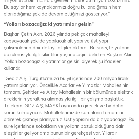
milyon 873 bin TL. Faiz gelirlerimiz ise 28 milyon 102 bin lira.
Bu sayılar hem kaynaklarımızı doğru kullandığımızın hem
planladığımız şekilde devam ettiğimizi gösteriyor.”
“Yolları bozacağız ki yatırımlar gelsin”
Başkan Çetin Akın, 2026 yılında pek çok mahalleyi
kapsayacak şekilde yapılacak alt yapı ve üst yapı
çalışmalarına dair detaylı bilgiler aktardı. Bu süreçte yolların
bozulmasıyla ilgili sıkıntılar yaşanacağını belirten Başkan Akın
‘Yolları bozacağız ki yatırımlar gelsin’ diyerek şu ifadeleri
kullandı:
“Gediz A.Ş. Turgutlu'muza bu yıl içerisinde 200 milyon liralık
yatırım planlıyor. Öncelikle Acarlar ve Yılmazlar Mahallesinin
tamamı, Şehitler ve Altay Mahallesinin bir bölümünde elektrik
direklerinin yeraltına alınmasıyla ilgili bir çalışma başlattık.
Telekom, GDZ A.Ş, MASKİ aynı anda girecek ve bir daha
sorun kalmayacak. Mahallelerimizde sorunların tamamını
bitirerek çıkmayı planlıyoruz. Üst yapısını da biz yapacağız. Bu
süre içerisinde sokakların ve yolların bozuk olduğuna dair
eleştiriler geliyor ama bunun bir gerekçesi var. Yıllardır