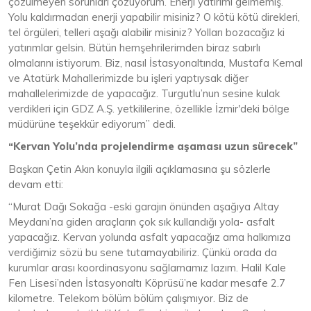
çözülmeyen sorunları çözüyorum. Enerji yatırımı gelmemiş.
Yolu kaldırmadan enerji yapabilir misiniz? O kötü kötü direkleri,
tel örgüleri, telleri aşağı alabilir misiniz? Yolları bozacağız ki
yatırımlar gelsin. Bütün hemşehrilerimden biraz sabırlı
olmalarını istiyorum. Biz, nasıl İstasyonaltında, Mustafa Kemal
ve Atatürk Mahallerimizde bu işleri yaptıysak diğer
mahallelerimizde de yapacağız. Turgutlu’nun sesine kulak
verdikleri için GDZ A.Ş. yetkililerine, özellikle İzmir'deki bölge
müdürüne teşekkür ediyorum” dedi.
“Kervan Yolu’nda projelendirme aşaması uzun sürecek”
Başkan Çetin Akın konuyla ilgili açıklamasına şu sözlerle
devam etti:
“Murat Dağı Sokağa -eski garajın önünden aşağıya Altay
Meydanı’na giden araçların çok sık kullandığı yola- asfalt
yapacağız. Kervan yolunda asfalt yapacağız ama halkımıza
verdiğimiz sözü bu sene tutamayabiliriz. Çünkü orada da
kurumlar arası koordinasyonu sağlamamız lazım. Halil Kale
Fen Lisesi’nden İstasyonaltı Köprüsü’ne kadar mesafe 2.7
kilometre. Telekom bölüm bölüm çalışmıyor. Biz de