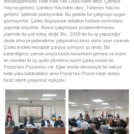
arkadaşlarımızla ‘Halil Kale Fen Lisesi’nden alırız, Çamlıca
Yolu’na getiririz. Çamlıca Yolu’ndan alırız, Türkmen Yolu’na
getiririz’ şeklinde planlıyorduk. Bu şekilde bir çalışmayı uygun
görmüyorlar. Çünkü döşeyecek oldukları hatların kontrolünü
yapmak istiyorlar. Bunun çalışmasını, projelendirmesini
yapmak da çok kolay değil. Biz, ‘2026'da bu işi yapacağız’
dedik ama projelendirme çalışmamız biraz daha uzun sürecek.
Çünkü evdeki hesaplar çarşıya uymuyor şu anda. Biz
kaldırdığımız zaman oraya bütün kurumların girmesi ve bizim
en azından iki üç ayda çıkmamız lazım çünkü orada bir
Pazartesi Pazarımız var. Eğer orada olmasaydı bir nebze
belki yükü kaldırabiliriz ama Pazartesi Pazarı’ndan dolayı
biraz sıkıntı yaşıyoruz açıkçası.”