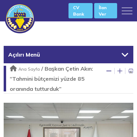
CV
İlan
Bank
Ver
Açılırı Menü
/
Başkan Çetin Akın:
Ana Sayfa
“Tahmini bütçemizi yüzde 85
oranında tutturduk”