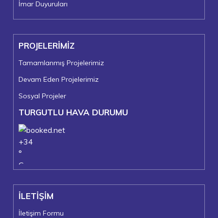
İmar Duyuruları
PROJELERİMİZ
Tamamlanmış Projelerimiz
Devam Eden Projelerimiz
Sosyal Projeler
TURGUTLU HAVA DURUMU
+
34
°
C
+
37°
+
23°
İLETİŞİM
Turgutlu
Cumartesi, 08
İletişim Formu