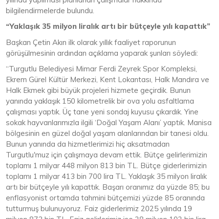
bilgilendirmelerde bulundu.
“Yaklaşık 35 milyon liralık artı bir bütçeyle yılı kapattık”
Başkan Çetin Akın ilk olarak yıllık faaliyet raporunun
görüşülmesinin ardından açıklama yaparak şunları söyledi:
“Turgutlu Belediyesi Mimar Ferdi Zeyrek Spor Kompleksi,
Ekrem Gürel Kültür Merkezi, Kent Lokantası, Halk Mandıra ve
Halk Ekmek gibi büyük projeleri hizmete geçirdik. Bunun
yanında yaklaşık 150 kilometrelik bir ova yolu asfaltlama
çalışması yaptık. Üç tane yeni sondaj kuyusu çıkardık. Yine
sokak hayvanlarımızla ilgili ‘Doğal Yaşam Alanı’ yaptık. Manisa
bölgesinin en güzel doğal yaşam alanlarından bir tanesi oldu.
Bunun yanında da hizmetlerimizi hiç aksatmadan
Turgutlu'muz için çalışmaya devam ettik. Bütçe gelirlerimizin
toplamı 1 milyar 448 milyon 813 bin TL. Bütçe giderlerimizin
toplamı 1 milyar 413 bin 700 lira TL. Yaklaşık 35 milyon liralık
artı bir bütçeyle yılı kapattık. Başarı oranımız da yüzde 85; bu
enflasyonist ortamda tahmini bütçemizi yüzde 85 oranında
tutturmuş bulunuyoruz. Faiz giderlerimiz 2025 yılında 19