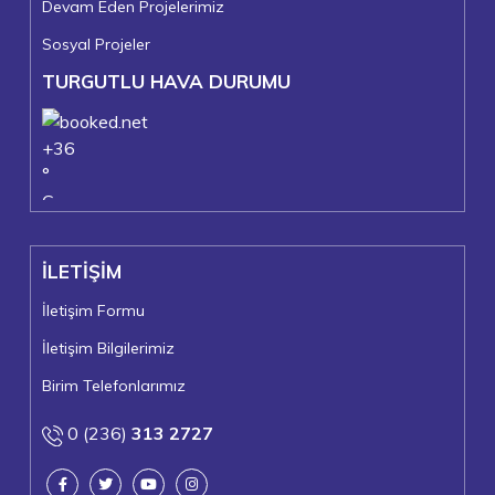
Devam Eden Projelerimiz
Sosyal Projeler
TURGUTLU HAVA DURUMU
+
36
°
C
+
37°
+
22°
İLETİŞİM
Turgutlu
Pazar, 09
İletişim Formu
İletişim Bilgilerimiz
Birim Telefonlarımız
0 (236)
313 2727