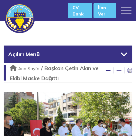
CV
İlan
Bank
Ver
Açılırı Menü
/
Başkan Çetin Akın ve
Ana Sayfa
Ekibi Maske Dağıttı