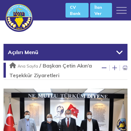
CV
İlan
Bank
Ver
Açılırı Menü
/
Başkan Çetin Akın’a
Ana Sayfa
Teşekkür Ziyaretleri