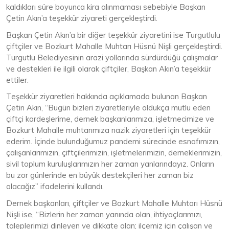
kaldıkları süre boyunca kira alınmaması sebebiyle Başkan
Çetin Akın’a teşekkür ziyareti gerçekleştirdi.
Başkan Çetin Akın’a bir diğer teşekkür ziyaretini ise Turgutlulu
çiftçiler ve Bozkurt Mahalle Muhtarı Hüsnü Nişli gerçekleştirdi.
Turgutlu Belediyesinin arazi yollarında sürdürdüğü çalışmalar
ve destekleri ile ilgili olarak çiftçiler, Başkan Akın’a teşekkür
ettiler.
Teşekkür ziyaretleri hakkında açıklamada bulunan Başkan
Çetin Akın, “Bugün bizleri ziyaretleriyle oldukça mutlu eden
çiftçi kardeşlerime, dernek başkanlarımıza, işletmecimize ve
Bozkurt Mahalle muhtarımıza nazik ziyaretleri için teşekkür
ederim. İçinde bulunduğumuz pandemi sürecinde esnafımızın,
çalışanlarımızın, çiftçilerimizin, işletmelerimizin, derneklerimizin,
sivil toplum kuruluşlarımızın her zaman yanlarındayız. Onların
bu zor günlerinde en büyük destekçileri her zaman biz
olacağız” ifadelerini kullandı.
Dernek başkanları, çiftçiler ve Bozkurt Mahalle Muhtarı Hüsnü
Nişli ise, “Bizlerin her zaman yanında olan, ihtiyaçlarımızı,
taleplerimizi dinleyen ve dikkate alan; ilçemiz için çalışan ve