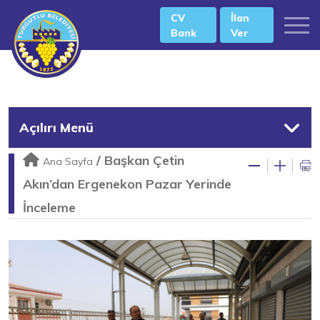
CV
İlan
Bank
Ver
Açılırı Menü
/
Başkan Çetin
Ana Sayfa
Akın’dan Ergenekon Pazar Yerinde
İnceleme