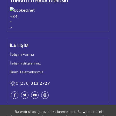
TURGUTLU HAVA DURUMU
+
34
°
C
+
37°
+
22°
İLETİŞİM
Turgutlu
Pazar, 09
İletişim Formu
İletişim Bilgilerimiz
Birim Telefonlarımız
0 (236)
313 2727
Bu web sitesi çerezleri kullanmaktadır. Bu web sitesini