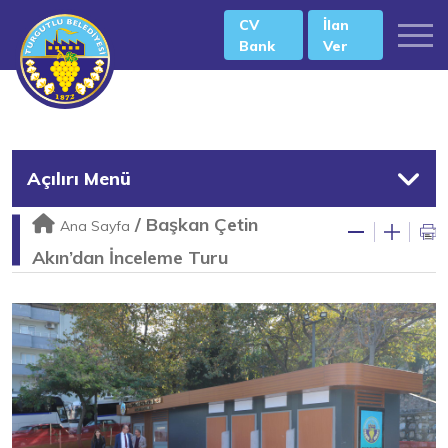
CV
İlan
Bank
Ver
Açılırı Menü
/
Başkan Çetin
Ana Sayfa
Akın’dan İnceleme Turu