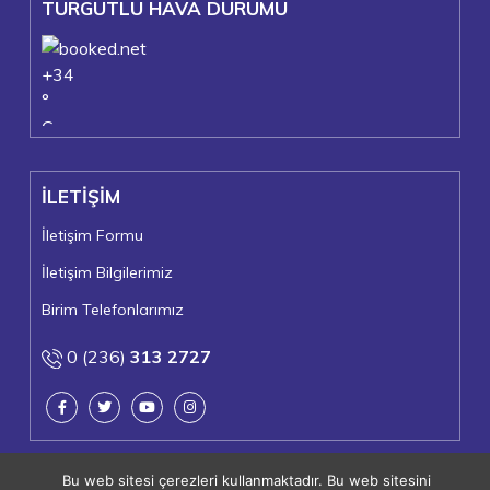
TURGUTLU HAVA DURUMU
+
34
°
C
+
36°
+
23°
İLETİŞİM
Turgutlu
Cumartesi, 08
İletişim Formu
İletişim Bilgilerimiz
Birim Telefonlarımız
0 (236)
313 2727
Bu web sitesi çerezleri kullanmaktadır. Bu web sitesini