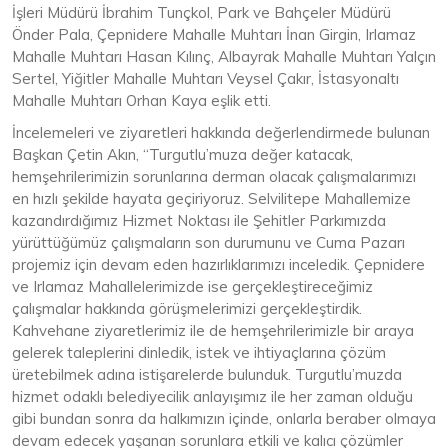
İşleri Müdürü İbrahim Tunçkol, Park ve Bahçeler Müdürü
Önder Pala, Çepnidere Mahalle Muhtarı İnan Girgin, Irlamaz
Mahalle Muhtarı Hasan Kılınç, Albayrak Mahalle Muhtarı Yalçın
Sertel, Yiğitler Mahalle Muhtarı Veysel Çakır, İstasyonaltı
Mahalle Muhtarı Orhan Kaya eşlik etti.
İncelemeleri ve ziyaretleri hakkında değerlendirmede bulunan
Başkan Çetin Akın, “Turgutlu’muza değer katacak,
hemşehrilerimizin sorunlarına derman olacak çalışmalarımızı
en hızlı şekilde hayata geçiriyoruz. Selvilitepe Mahallemize
kazandırdığımız Hizmet Noktası ile Şehitler Parkımızda
yürüttüğümüz çalışmaların son durumunu ve Cuma Pazarı
projemiz için devam eden hazırlıklarımızı inceledik. Çepnidere
ve Irlamaz Mahallelerimizde ise gerçekleştireceğimiz
çalışmalar hakkında görüşmelerimizi gerçekleştirdik.
Kahvehane ziyaretlerimiz ile de hemşehrilerimizle bir araya
gelerek taleplerini dinledik, istek ve ihtiyaçlarına çözüm
üretebilmek adına istişarelerde bulunduk. Turgutlu’muzda
hizmet odaklı belediyecilik anlayışımız ile her zaman olduğu
gibi bundan sonra da halkımızın içinde, onlarla beraber olmaya
devam edecek yaşanan sorunlara etkili ve kalıcı çözümler