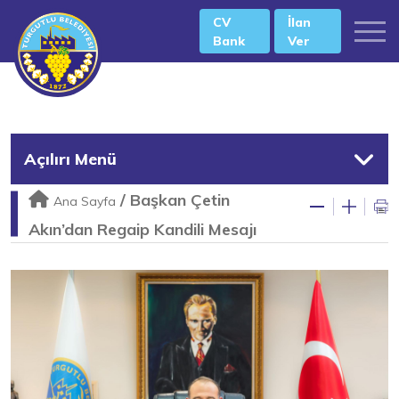
CV
İlan
Bank
Ver
Açılırı Menü
/
Başkan Çetin
Ana Sayfa
Akın’dan Regaip Kandili Mesajı