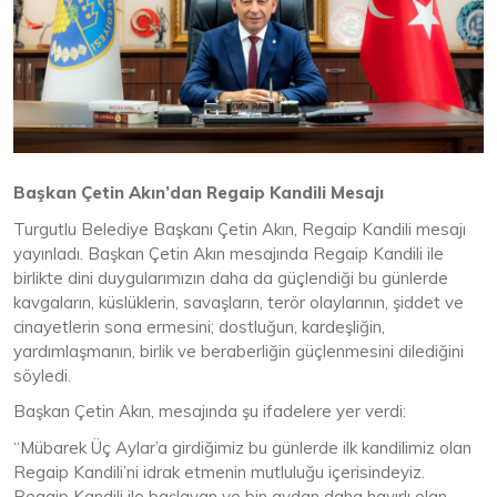
Başkan Çetin Akın’dan Regaip Kandili Mesajı
Turgutlu Belediye Başkanı Çetin Akın, Regaip Kandili mesajı
yayınladı. Başkan Çetin Akın mesajında Regaip Kandili ile
birlikte dini duygularımızın daha da güçlendiği bu günlerde
kavgaların, küslüklerin, savaşların, terör olaylarının, şiddet ve
cinayetlerin sona ermesini; dostluğun, kardeşliğin,
yardımlaşmanın, birlik ve beraberliğin güçlenmesini dilediğini
söyledi.
Başkan Çetin Akın, mesajında şu ifadelere yer verdi:
“Mübarek Üç Aylar’a girdiğimiz bu günlerde ilk kandilimiz olan
Regaip Kandili’ni idrak etmenin mutluluğu içerisindeyiz.
Regaip Kandili ile başlayan ve bin aydan daha hayırlı olan