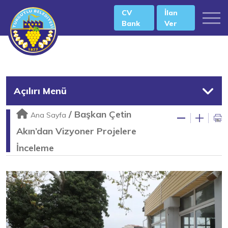
CV
İlan
Bank
Ver
Açılırı Menü
/
Başkan Çetin
Ana Sayfa
Akın’dan Vizyoner Projelere
İnceleme