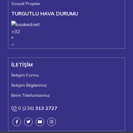
Sosyal Projeler
TURGUTLU HAVA DURUMU
+
32
°
C
+
36°
+
21°
İLETİŞİM
Turgutlu
Cuma, 07
İletişim Formu
İletişim Bilgilerimiz
Birim Telefonlarımız
0 (236)
313 2727