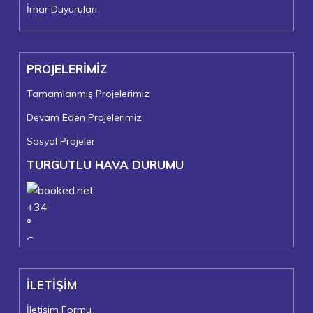
İmar Duyuruları
PROJELERİMİZ
Tamamlanmış Projelerimiz
Devam Eden Projelerimiz
Sosyal Projeler
TURGUTLU HAVA DURUMU
+
34
°
C
+
37°
+
22°
İLETİŞİM
Turgutlu
Pazar, 09
İletişim Formu