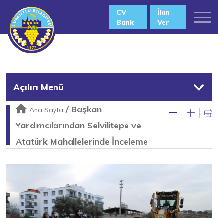
CV
İlan
Bank
Ver
Açılırı Menü
/
Başkan
Ana Sayfa
Yardımcılarından Selvilitepe ve
Atatürk Mahallelerinde İnceleme