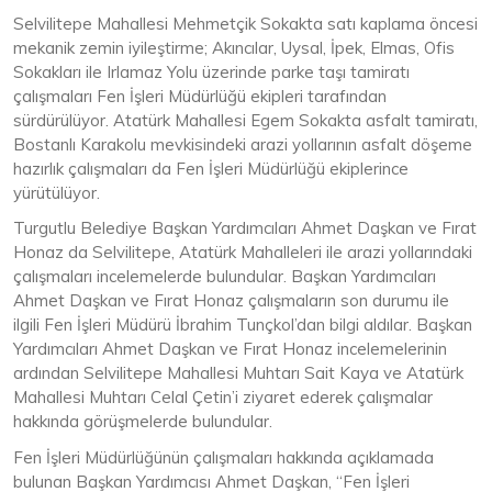
Selvilitepe Mahallesi Mehmetçik Sokakta satı kaplama öncesi
mekanik zemin iyileştirme; Akıncılar, Uysal, İpek, Elmas, Ofis
Sokakları ile Irlamaz Yolu üzerinde parke taşı tamiratı
çalışmaları Fen İşleri Müdürlüğü ekipleri tarafından
sürdürülüyor. Atatürk Mahallesi Egem Sokakta asfalt tamiratı,
Bostanlı Karakolu mevkisindeki arazi yollarının asfalt döşeme
hazırlık çalışmaları da Fen İşleri Müdürlüğü ekiplerince
yürütülüyor.
Turgutlu Belediye Başkan Yardımcıları Ahmet Daşkan ve Fırat
Honaz da Selvilitepe, Atatürk Mahalleleri ile arazi yollarındaki
çalışmaları incelemelerde bulundular. Başkan Yardımcıları
Ahmet Daşkan ve Fırat Honaz çalışmaların son durumu ile
ilgili Fen İşleri Müdürü İbrahim Tunçkol’dan bilgi aldılar. Başkan
Yardımcıları Ahmet Daşkan ve Fırat Honaz incelemelerinin
ardından Selvilitepe Mahallesi Muhtarı Sait Kaya ve Atatürk
Mahallesi Muhtarı Celal Çetin’i ziyaret ederek çalışmalar
hakkında görüşmelerde bulundular.
Fen İşleri Müdürlüğünün çalışmaları hakkında açıklamada
bulunan Başkan Yardımcısı Ahmet Daşkan, “Fen İşleri