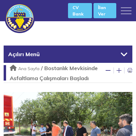
CV
İlan
Bank
Ver
Açılırı Menü
/
Bostanlık Mevkisinde
Ana Sayfa
Asfaltlama Çalışmaları Başladı