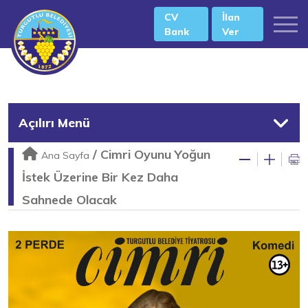
CV
İlan
Bank
Ver
Açılırı Menü
/
Cimri Oyunu Yoğun
Ana Sayfa
İstek Üzerine Bir Kez Daha
Sahnede Olacak