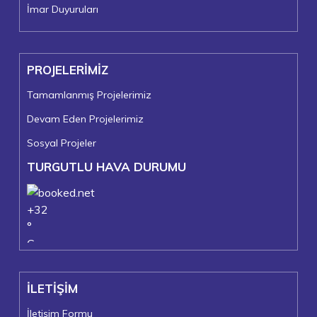
İmar Duyuruları
PROJELERİMİZ
Tamamlanmış Projelerimiz
Devam Eden Projelerimiz
Sosyal Projeler
TURGUTLU HAVA DURUMU
+
32
°
C
+
36°
+
21°
İLETİŞİM
Turgutlu
Cuma, 07
İletişim Formu