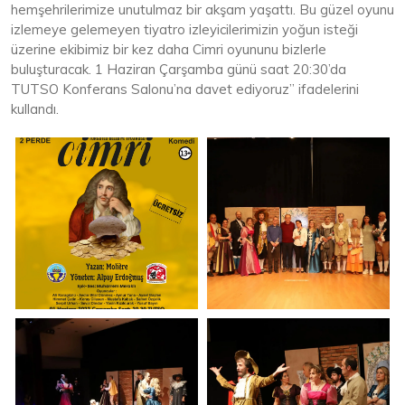
hemşehrilerimize unutulmaz bir akşam yaşattı. Bu güzel oyunu
izlemeye gelemeyen tiyatro izleyicilerimizin yoğun isteği
üzerine ekibimiz bir kez daha Cimri oyununu bizlerle
buluşturacak. 1 Haziran Çarşamba günü saat 20:30’da
TUTSO Konferans Salonu’na davet ediyoruz” ifadelerini
kullandı.