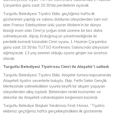
Çarşamba günü saat 20:30’da perdelerini açacak.
Turgutlu Belediyesi Tiyatro Ekibi, geçtiğimiz hafta ilk
gösterimini yaptığı ve salonu dolduran izleyicilerden tam not
alan Fransız Edebiyatının ünlü yazarı Moliere’in bir dünya
klasiği eseri olan Cimri’yi yoğun istek üzerine bir kez daha
sahneleyecek. Alpay Erdoğmuş’un yönetmenliğinde iki
perdelik komedi türündeki Cimri oyunu, 1 Haziran Çarşamba
günü saat 20:30’da TUTSO Konferans Salonu’nda izleyicisini
ağırlayacak. 13 yaş sınırının olduğu oyuna girişler ise ücretsiz
olacak.
Turgutlu Belediyesi Tiyatrosu Cimri ile Alaşehir’i salladı
Turgutlu Belediyesi Tiyatro Ekibi, Alaşehir turnesi kapsamında
Alaşehirli tiyatro severlerle buluştu. Ekip, Fethi Sekin Gençlik
Merkezinde sahneledikleri oyunla keyifli bir akşam yaşayan
izleyicilerden alkış topladı. Birbirinden renkli kostümler ve
dekorlar da Alaşehirli vatandaşların beğenisini kazandı.
Turgutlu Belediye Başkan Yardımcısı Fırat Honaz, “Tiyatro
ekibimiz geçtiğimiz hafta gerçekleştirdikleri ilk gösterimle