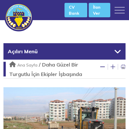
CV
İlan
Bank
Ver
Açılırı Menü
/
Daha Güzel Bir
Ana Sayfa
Turgutlu İçin Ekipler İşbaşında