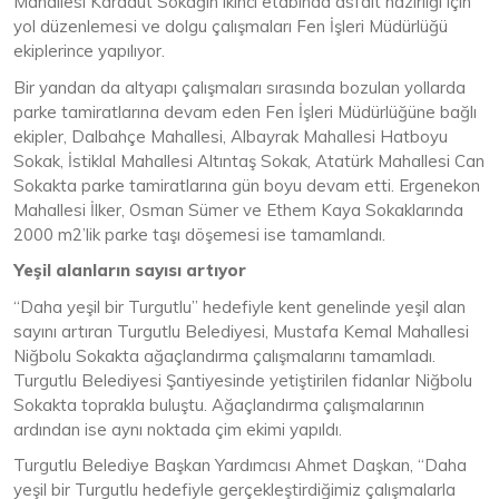
Mahallesi Karadut Sokağın ikinci etabında asfalt hazırlığı için
yol düzenlemesi ve dolgu çalışmaları Fen İşleri Müdürlüğü
ekiplerince yapılıyor.
Bir yandan da altyapı çalışmaları sırasında bozulan yollarda
parke tamiratlarına devam eden Fen İşleri Müdürlüğüne bağlı
ekipler, Dalbahçe Mahallesi, Albayrak Mahallesi Hatboyu
Sokak, İstiklal Mahallesi Altıntaş Sokak, Atatürk Mahallesi Can
Sokakta parke tamiratlarına gün boyu devam etti. Ergenekon
Mahallesi İlker, Osman Sümer ve Ethem Kaya Sokaklarında
2000 m2’lik parke taşı döşemesi ise tamamlandı.
Yeşil alanların sayısı artıyor
“Daha yeşil bir Turgutlu” hedefiyle kent genelinde yeşil alan
sayını artıran Turgutlu Belediyesi, Mustafa Kemal Mahallesi
Niğbolu Sokakta ağaçlandırma çalışmalarını tamamladı.
Turgutlu Belediyesi Şantiyesinde yetiştirilen fidanlar Niğbolu
Sokakta toprakla buluştu. Ağaçlandırma çalışmalarının
ardından ise aynı noktada çim ekimi yapıldı.
Turgutlu Belediye Başkan Yardımcısı Ahmet Daşkan, “Daha
yeşil bir Turgutlu hedefiyle gerçekleştirdiğimiz çalışmalarla