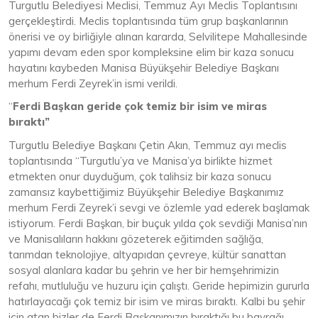
Turgutlu Belediyesi Meclisi, Temmuz Ayı Meclis Toplantısını
gerçekleştirdi. Meclis toplantısında tüm grup başkanlarının
önerisi ve oy birliğiyle alınan kararda, Selvilitepe Mahallesinde
yapımı devam eden spor kompleksine elim bir kaza sonucu
hayatını kaybeden Manisa Büyükşehir Belediye Başkanı
merhum Ferdi Zeyrek’in ismi verildi.
“
Ferdi Başkan geride çok temiz bir isim ve miras
bıraktı”
Turgutlu Belediye Başkanı Çetin Akın, Temmuz ayı meclis
toplantısında “Turgutlu’ya ve Manisa’ya birlikte hizmet
etmekten onur duyduğum, çok talihsiz bir kaza sonucu
zamansız kaybettiğimiz Büyükşehir Belediye Başkanımız
merhum Ferdi Zeyrek’i sevgi ve özlemle yad ederek başlamak
istiyorum. Ferdi Başkan, bir buçuk yılda çok sevdiği Manisa’nın
ve Manisalıların hakkını gözeterek eğitimden sağlığa,
tarımdan teknolojiye, altyapıdan çevreye, kültür sanattan
sosyal alanlara kadar bu şehrin ve her bir hemşehrimizin
refahı, mutluluğu ve huzuru için çalıştı. Geride hepimizin gururla
hatırlayacağı çok temiz bir isim ve miras bıraktı. Kalbi bu şehir
için atan bizler de Ferdi Başkanımızın bıraktığı bu bayrağı