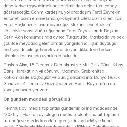
daha ileriye taşıyabilmek adına elimizden gelen tüm çabayı
göstereceğiz. Canım kardeşim, yol arkadaşım Ferdi Zeyrek’in
emaneti bizim emanetimiz, çok kıymetli ailesi bizim ailemizdir.
Ferdi Başkanımızı unutmayacağız. Mekanı cennet olsun”
sözleriyle sonsuzluğa uğurlanan Ferdi Zeyrek’i andı. Başkan
Çetin Akın konuşmasında ayrıca Turgutlu’da, Manisa’da ve pek
çok ilde meydana gelen orman yangınlarına ilişkin duyduğu
endişeyi de dile getirerek vatandaşları dikkatli ve tedbirli
olmaları konusunda uyarılarda bulundu.
Başkan Akın, 15 Temmuz Demokrasi ve Milli Birlik Günü, Kıbrıs
Barış Harekatı’nın yıl dönümü, Madımak, Srebrenitsa
Katliamları ile Başbağlar ve Suruç saldırılarına; Dünya Hukuk
Günü ve 24 Temmuz Gazeteciler ve Basın Bayramı’na da
konuşmasında yer verdi.
On gündem maddesi görüşüldü
Temmuz ayı meclis toplantısı gündemin birinci maddesinde,
“2025 yılı Haziran ayı olağan meclis toplantısına ait toplantı
tutanağı ve meclis kararları” görüşüldü, oy birliğiyle kabul
edildi. Gündemin ikinci maddesinde, “Mülkiyeti Belediyemize