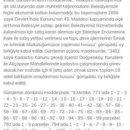
ait atıl durumda olan muhtelif taşınmazların Belediyemize
hiçbir ekonomik katkısı bulunmadığı, bu taşınmazların 2886
sayılı Devlet İhale Kanunu'nun 45. Maddesi kapsamında açık
arttırma ihalesiyle satılıp, gelirinin Belediyemiz hizmetlerinde
kullanılması için satış kararı alınması için Belediye Encümenine
ihale ile satış yetkisi verilmesi ve tapu devir işlemlerinin Emlak
ve İstimlak Müdürlüğümüzce yapılması hususu” görüşüldü, oy
birliğiyle kabul edildi. Gündemin üçüncü maddesinde, “3402
sayılı Kadastro Kanunu gereği ilçemiz Dağyeniköy, Kurudere
ile Akçapınar Mahallelerinde kadastro çalışmalarında görev
alacak her mahalle için 6 (altı) adet olmak üzere toplam 18
adet bilirkişinin onaylanması hususu” görüşüldü, oy birliğiyle
kabul edildi.
Gündemin dördüncü maddesinde, “9.Mıntıka, 773 ada 1 - 2 - 3
- 4 - 5 - 6 - 7 - 11 - 12 - 14 - 15 - 16 - 17 - 18 - 19 - 20 - 21 -
22 - 23 - 25 - 26 - 27 - 35 - 36 - 40 - 41 - 42 - 56 - 57 - 58 -
59 - 66 - 67 - 68 - 69 - 70 - 72 - 74 - 75 - 82 - 83 - 84 - 85 -
86 - 87 - 88 - 90 - 91 - 92 - 93 - 94 - 95 - 98 - 99 parseller,
792 ada 1 - 3 parseller, 794 ada 1 - 2 - 3 - 6 - 7 - 8 - 9 - 10 -