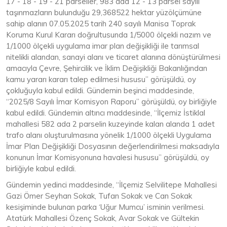
17 - 18 - 19 - 21 parseller, 983 ada 12 - 13 parsel sayılı
taşınmazların bulunduğu 29,368522 hektar yüzölçümüne
sahip alanın 07.05.2025 tarih 240 sayılı Manisa Toprak
Koruma Kurul Kararı doğrultusunda 1/5000 ölçekli nazım ve
1/1000 ölçekli uygulama imar plan değişikliği ile tarımsal
nitelikli alandan, sanayi alanı ve ticaret alanına dönüştürülmesi
amacıyla Çevre, Şehircilik ve İklim Değişikliği Bakanlığından
kamu yararı kararı talep edilmesi hususu” görüşüldü, oy
çokluğuyla kabul edildi. Gündemin beşinci maddesinde,
“2025/8 Sayılı İmar Komisyon Raporu” görüşüldü, oy birliğiyle
kabul edildi. Gündemin altıncı maddesinde, “İlçemiz İstiklal
mahallesi 582 ada 2 parselin kuzeyinde kalan alanda 1 adet
trafo alanı oluşturulmasına yönelik 1/1000 ölçekli Uygulama
İmar Plan Değişikliği Dosyasının değerlendirilmesi maksadıyla
konunun İmar Komisyonuna havalesi hususu” görüşüldü, oy
birliğiyle kabul edildi.
Gündemin yedinci maddesinde, “İlçemiz Selvilitepe Mahallesi
Gazi Ömer Seyhan Sokak, Tufan Sokak ve Can Sokak
kesişiminde bulunan parka ‘Uğur Mumcu’ isminin verilmesi.
Atatürk Mahallesi Özenç Sokak, Avar Sokak ve Gültekin