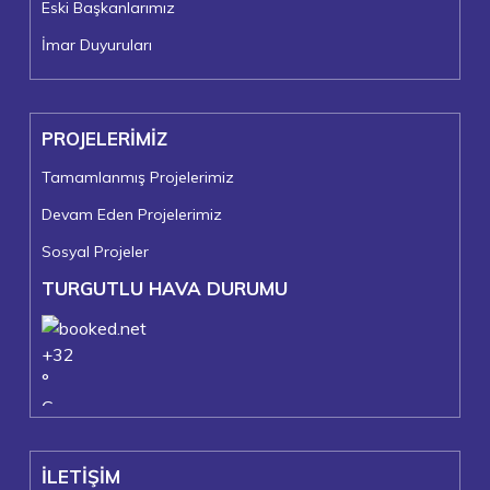
Eski Başkanlarımız
İmar Duyuruları
PROJELERİMİZ
Tamamlanmış Projelerimiz
Devam Eden Projelerimiz
Sosyal Projeler
TURGUTLU HAVA DURUMU
+
32
°
C
+
36°
+
22°
İLETİŞİM
Turgutlu