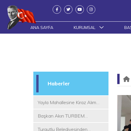
ANA SAYFA
KURUMSAL
BA
Haberler
Yayla Mahallesine Kiraz Alım
Yeri
Başkan Akın TURBEM
Eğitimcileri ile Buluştu
Turgutlu Belediyesinden