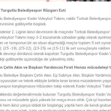
 Turgutlu Belediyespor Rüzgarı Esti
u Belediyespor Kadın Voleybol Takımı, rakibi Torbalı Belediyespor’
devresine galibiyetle başladı.
ınlar 2. Liginin ikinci devresinin ilk maçında Torbalı Belediyespor
Voleybol Takımı maçı 3-2 kazanarak sahadan galip olarak ayrılmayı
n ve temponun bir an olsun düşmediği maçta toplam 5 set oynand
, (25 -19), (25-22), (23-25) ve (15-11) lik set sonuçlarıyla rakibin
 İlk devreyi dördüncü olarak kapatan Turgutlu Belediyespor Kadın V
ığı galibiyetle üçüncülüğe de yükselmiş oldu.
 Çetin Akın ve Başkan Yardımcısı Fırat Honaz mücadeleyi t
lu Belediye Başkanı Çetin Akın, Eşi Sabriye Akın, Başkan Yardımcıs
oyuncuları ve teknik ekibiyle birlikte kıran kırana mücadelenin yaş
yespor karşılaşmasını tribünden takip ederek Kadın Voleybol Takımı
kkında değerlendirmede bulunan Turgutlu Belediyespor Kadın Vol
su ve mücadele gücü yüksek bir maça imza attık. Çok iyi hazırlan
k hem ikinci yarıya iddialı bir başlangıç yaptık hem de kendi gru
da da aynı istek, azim ve motivasyonla oynamaya devam edeceğiz