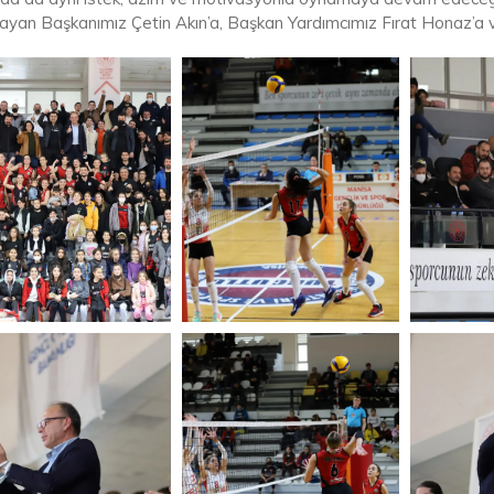
ayan Başkanımız Çetin Akın’a, Başkan Yardımcımız Fırat Honaz’a v