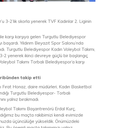
u 3-2’lik skorla yenerek TVF Kadınlar 2. Liginin
 ile karşı karşıya gelen Turgutlu Belediyespor
 başardı. Yıldırım Beyazıt Spor Salonu’nda
ı. Turgutlu Belediyespor Kadın Voleybol Takımı,
i 3-2 yenerek ikinci devreye güçlü bir başlangıç
oleybol Takımı Torbalı Belediyespor’a karşı
ribünden takip etti
ı Fırat Honaz, daire müdürleri, Kadın Basketbol
andığı Turgutlu Belediyespor- Torbalı
nı yalnız bırakmadı.
eybol Takımı Başantrenörü Erdal Kurç,
dığımız bu maçta rakibimizi kendi evimizde
bumuzda üçüncülüğe yükseldik. Önümüzdeki
. Bu önemli maçta takımımızı yalnız