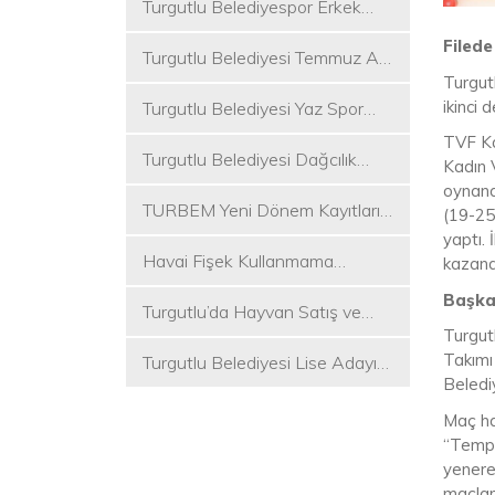
Turgutlu Belediyespor Erkek
Voleybol Takımı 2. Ligde
Filede
Turgutlu Belediyesi Temmuz Ayı
Turgutl
Meclis Toplantısı Gerçekleştirildi
ikinci 
Turgutlu Belediyesi Yaz Spor
Etkinlikleri Başlıyor
TVF Kad
Turgutlu Belediyesi Dağcılık
Kadın 
Akademisi İlk Kamp Etkinliğini
oynana
TURBEM Yeni Dönem Kayıtları
Düzenledi
(19-25)
Başlıyor
yaptı.
Havai Fişek Kullanmama
kazand
Kararını Alan İlk Başkan Çetin
Başkan
Turgutlu’da Hayvan Satış ve
Akın Oldu
Turgut
Kurban Kesim Yerleri Belli Oldu
Takımı 
Turgutlu Belediyesi Lise Adayı
Beledi
Öğrencilere Tercih Desteği
Maç ha
“Tempo
yenere
maçlar