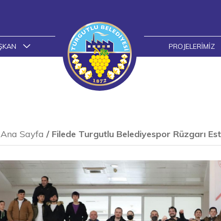
ŞKAN
PROJELERIMIZ
Ana Sayfa
/
Filede Turgutlu Belediyespor Rüzgarı Est