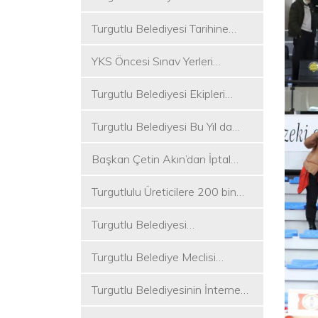
Koşukırı Mevkisinde Yoğun
Turgutlu Belediyesi Tarihine
Mesai
Sahip Çıkmaya Devam Ediyor
YKS Öncesi Sınav Yerleri
Dezenfekte Edildi
Turgutlu Belediyesi Ekipleri
Merkez ve Kırsal Mahallelere
Turgutlu Belediyesi Bu Yıl da
Hizmete Devam Ediyor
Üniversite Tercih Merkezi
Başkan Çetin Akın’dan İptal
Kuracak
Kararına Tepki
Turgutlulu Üreticilere 200 bin
Fide Ulaştırılacak
Turgutlu Belediyesi
Çalışmalarına Ara Vermiyor
Turgutlu Belediye Meclisi
Toplanıyor
Turgutlu Belediyesinin İnternet
Sitesi Yenilendi