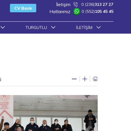
İletişim
0 (236)
313 27 27
CV Bank
Hatlarımız
0 (552)
105 45 45
TURGUTLU
İLETIŞIM
i