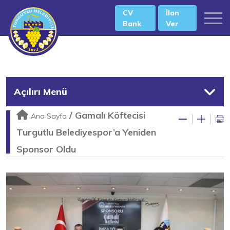
CV
İlan
Bank
Ver
Açılırı Menü
/
Gamalı Köftecisi
Ana Sayfa
Turgutlu Belediyespor’a Yeniden
Sponsor Oldu