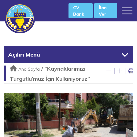
CV
İlan
Bank
Ver
Açılırı Menü
/
“Kaynaklarımızı
Ana Sayfa
Turgutlu’muz İçin Kullanıyoruz”