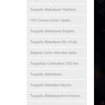
Koşukırı Mevkisinde Yoğun
Turgutlu Belediyesi Tarihine
Mesai
Sahip Çıkmaya Devam Ediyor
YKS Öncesi Sınav Yerleri
Dezenfekte Edildi
Turgutlu Belediyesi Ekipleri
Merkez ve Kırsal Mahallelere
Turgutlu Belediyesi Bu Yıl da
Hizmete Devam Ediyor
Üniversite Tercih Merkezi
Başkan Çetin Akın’dan İptal
Kuracak
Kararına Tepki
Turgutlulu Üreticilere 200 bin
Fide Ulaştırılacak
Turgutlu Belediyesi
Çalışmalarına Ara Vermiyor
Turgutlu Belediye Meclisi
Toplanıyor
Turgutlu Belediyesinin İnternet
Sitesi Yenilendi