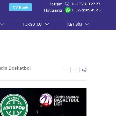
İletişim
0 (236)
313 27 27
CV Bank
Hatlarımız
0 (552)
105 45 45
TURGUTLU
İLETIŞIM
adın Basketbol