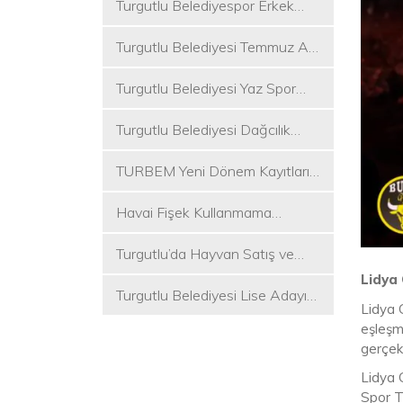
Turgutlu Belediyespor Erkek
Voleybol Takımı 2. Ligde
Turgutlu Belediyesi Temmuz Ayı
Meclis Toplantısı Gerçekleştirildi
Turgutlu Belediyesi Yaz Spor
Etkinlikleri Başlıyor
Turgutlu Belediyesi Dağcılık
Akademisi İlk Kamp Etkinliğini
TURBEM Yeni Dönem Kayıtları
Düzenledi
Başlıyor
Havai Fişek Kullanmama
Kararını Alan İlk Başkan Çetin
Turgutlu’da Hayvan Satış ve
Akın Oldu
Kurban Kesim Yerleri Belli Oldu
Lidya 
Turgutlu Belediyesi Lise Adayı
Lidya G
Öğrencilere Tercih Desteği
eşleşme
gerçek
Lidya 
Spor T