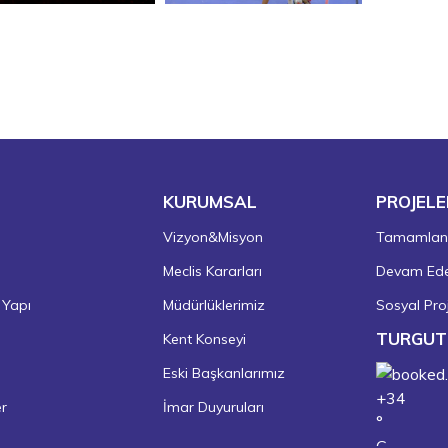
KURUMSAL
PROJELE
Vizyon&Misyon
Tamamlanm
Meclis Kararları
Devam Eden
 Yapı
Müdürlüklerimiz
Sosyal Proj
TURGUT
Kent Konseyi
Eski Başkanlarımız
+
34
er
İmar Duyuruları
°
C