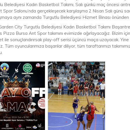
lu Belediyesi Kadın Basketbol Takımı, Salı günkü maç öncesi antren
t Spor Salonu’nda gerçekleşecek karşılaşma 2 Nisan Salı günü saat
aşmaya aynı zamanda Turgutlu Belediyesi Hizmet Binası önünden s
Garden City Turgutlu Belediyesi Kadın Basketbol Takımı Başantren
s Pizza Bursa Ant Spor takımını evimizde ağırlayacağız. Bizim için
yet ile sonuçlandırırsak play-off serisi üçüncü maça uzayacak. Yin
iz. Tüm oyuncularımıza başarılar diliyor, tüm taraftarımızı takımı
u.