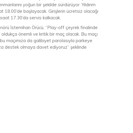
manlarını yoğun bir şekilde sürdürüyor. Yıldırım
 18.00’de başlayacak. Girişlerin ücretsiz olacağı
aat 17.30’da servis kalkacak.
örü İstemihan Örücü, “Play-off çeyrek finalinde
 oldukça önemli ve kritik bir maç olacak. Bu maçı
e bu maçımıza da galibiyet parolasıyla parkeye
mıza destek olmaya davet ediyoruz” şeklinde