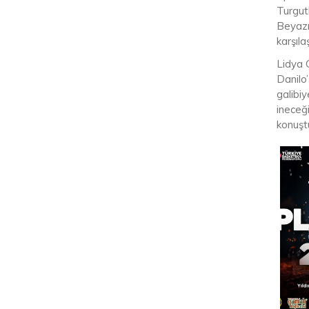
Turgut
Beyazı
karşıl
Lidya 
Danilo’
galibi
ineceğ
konuşt