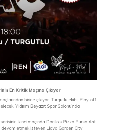
nin En Kritik Maçına Çıkıyor
çlarından birine çıkıyor. Turgutlu ekibi, Play-off
gelecek. Yıldırım Beyazıt Spor Salonu’nda
erisinin ikinci maçında Danilo’s Pizza Bursa Ant
yla devam etmek isteyen Lidya Garden City