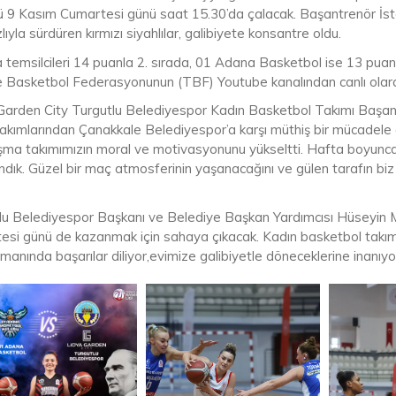
 9 Kasım Cumartesi günü saat 15.30’da çalacak. Başantrenör İstemi
lıyla sürdüren kırmızı siyahlılar, galibiyete konsantre oldu.
 temsilcileri 14 puanla 2. sırada, 01 Adana Basketbol ise 13 puan
e Basketbol Federasyonunun (TBF) Youtube kanalından canlı olara
Garden City Turgutlu Belediyespor Kadın Basketbol Takımı Başantr
takımlarından Çanakkale Belediyespor’a karşı müthiş bir mücadele 
aşma takımımızın moral ve motivasyonunu yükseltti. Hafta boyunc
ndık. Güzel bir maç atmosferinin yaşanacağını ve gülen tarafın biz
lu Belediyespor Başkanı ve Belediye Başkan Yardımcısı Hüseyin Ma
esi günü de kazanmak için sahaya çıkacak. Kadın basketbol takım
anında başarılar diliyor,evimize galibiyetle döneceklerine inanıyor