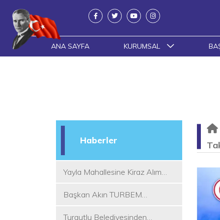
ANA SAYFA
KURUMSAL
BA
Haberler
Ta
Yayla Mahallesine Kiraz Alım
Yeri
Başkan Akın TURBEM
Eğitimcileri ile Buluştu
Turgutlu Belediyesinden