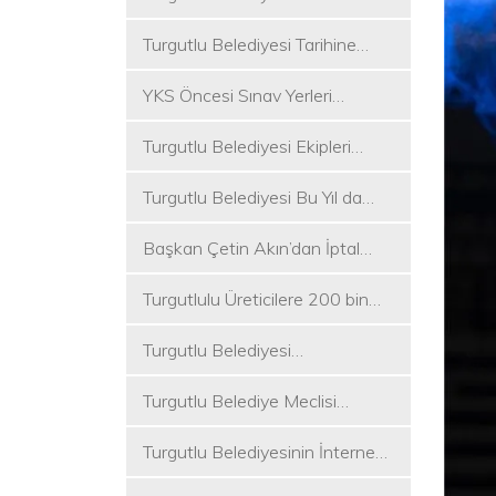
Koşukırı Mevkisinde Yoğun
Turgutlu Belediyesi Tarihine
Mesai
Sahip Çıkmaya Devam Ediyor
YKS Öncesi Sınav Yerleri
Dezenfekte Edildi
Turgutlu Belediyesi Ekipleri
Merkez ve Kırsal Mahallelere
Turgutlu Belediyesi Bu Yıl da
Hizmete Devam Ediyor
Üniversite Tercih Merkezi
Başkan Çetin Akın’dan İptal
Kuracak
Kararına Tepki
Turgutlulu Üreticilere 200 bin
Fide Ulaştırılacak
Turgutlu Belediyesi
Çalışmalarına Ara Vermiyor
Turgutlu Belediye Meclisi
Toplanıyor
Turgutlu Belediyesinin İnternet
Sitesi Yenilendi