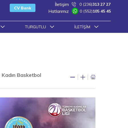
İletişim
0 (236)
313 27 27
CV Bank
Hatlarımız
0 (552)
105 45 45
TURGUTLU
İLETIŞIM
r Kadın Basketbol