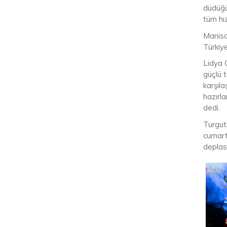
düdüğü
tüm hız
Manisa
Türkiy
Lidya 
güçlü 
karşıl
hazırla
dedi.
Turgut
cumart
deplasm