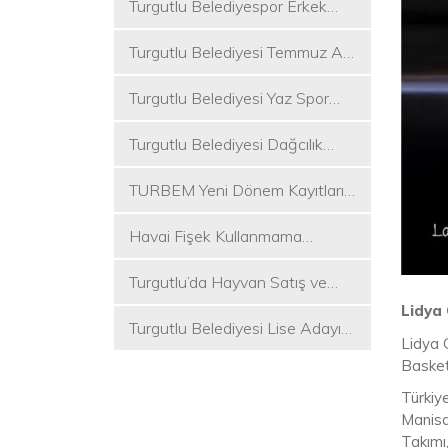
Turgutlu Belediyespor Erkek
Voleybol Takımı 2. Ligde
Turgutlu Belediyesi Temmuz Ayı
Meclis Toplantısı Gerçekleştirildi
Turgutlu Belediyesi Yaz Spor
Etkinlikleri Başlıyor
Turgutlu Belediyesi Dağcılık
Akademisi İlk Kamp Etkinliğini
TURBEM Yeni Dönem Kayıtları
Düzenledi
Başlıyor
Havai Fişek Kullanmama
Kararını Alan İlk Başkan Çetin
Turgutlu’da Hayvan Satış ve
Akın Oldu
Kurban Kesim Yerleri Belli Oldu
Lidya 
Turgutlu Belediyesi Lise Adayı
Lidya 
Öğrencilere Tercih Desteği
Basket
Türkiy
Manisa
Takımı