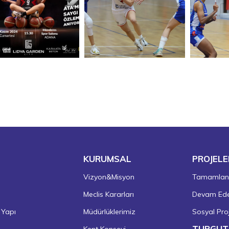
KURUMSAL
PROJELE
Vizyon&Misyon
Tamamlanm
Meclis Kararları
Devam Eden
 Yapı
Müdürlüklerimiz
Sosyal Proj
TURGUT
Kent Konseyi