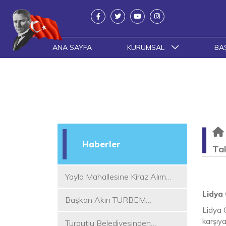
ANA SAYFA
KURUMSAL
BA
Haberler
Tak
Yayla Mahallesine Kiraz Alım
Yeri
Lidya 
Başkan Akın TURBEM
Lidya 
Eğitimcileri ile Buluştu
karşıy
Turgutlu Belediyesinden