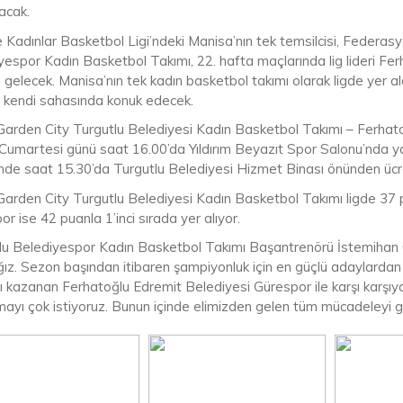
acak.
 Kadınlar Basketbol Ligi’ndeki Manisa’nın tek temsilcisi, Federasy
yespor Kadın Basketbol Takımı, 22. hafta maçlarında lig lideri Fer
a gelecek. Manisa’nın tek kadın basketbol takımı olarak ligde yer 
ni kendi sahasında konuk edecek.
Garden City Turgutlu Belediyesi Kadın Basketbol Takımı – Ferhat
Cumartesi günü saat 16.00’da Yıldırım Beyazıt Spor Salonu’nda yaş
nde saat 15.30’da Turgutlu Belediyesi Hizmet Binası önünden ücr
Garden City Turgutlu Belediyesi Kadın Basketbol Takımı ligde 37 p
r ise 42 puanla 1’inci sırada yer alıyor.
lu Belediyespor Kadın Basketbol Takımı Başantrenörü İstemihan 
ız. Sezon başından itibaren şampiyonluk için en güçlü adaylardan b
ı kazanan Ferhatoğlu Edremit Belediyesi Gürespor ile karşı karşıy
ayı çok istiyoruz. Bunun içinde elimizden gelen tüm mücadeleyi g