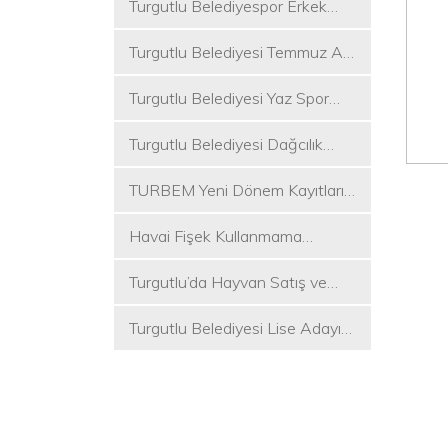
Turgutlu Belediyespor Erkek
Voleybol Takımı 2. Ligde
Turgutlu Belediyesi Temmuz Ayı
Meclis Toplantısı Gerçekleştirildi
Turgutlu Belediyesi Yaz Spor
Etkinlikleri Başlıyor
Turgutlu Belediyesi Dağcılık
Akademisi İlk Kamp Etkinliğini
TURBEM Yeni Dönem Kayıtları
Düzenledi
Başlıyor
Havai Fişek Kullanmama
Kararını Alan İlk Başkan Çetin
Turgutlu’da Hayvan Satış ve
Akın Oldu
Kurban Kesim Yerleri Belli Oldu
Turgutlu Belediyesi Lise Adayı
Öğrencilere Tercih Desteği