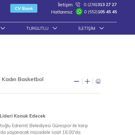
İletişim
0 (236)
313 27 27
CV Bank
Hatlarımız
0 (552)
105 45 45
TURGUTLU
İLETIŞIM
r Kadın Basketbol
 Lideri Konuk Edecek
oğlu Edremit Belediyesi Gürespor ile karşı
u’nda yaşanacak mücadele saat 16.00'da