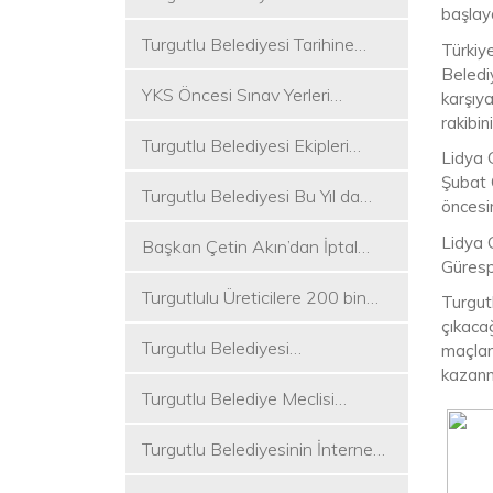
başlay
Koşukırı Mevkisinde Yoğun
Turgutlu Belediyesi Tarihine
Mesai
Türkiye
Sahip Çıkmaya Devam Ediyor
Beledi
YKS Öncesi Sınav Yerleri
karşıy
Dezenfekte Edildi
rakibi
Turgutlu Belediyesi Ekipleri
Lidya 
Merkez ve Kırsal Mahallelere
Şubat 
Turgutlu Belediyesi Bu Yıl da
Hizmete Devam Ediyor
öncesi
Üniversite Tercih Merkezi
Lidya 
Başkan Çetin Akın’dan İptal
Kuracak
Gürespo
Kararına Tepki
Turgutlulu Üreticilere 200 bin
Turgut
Fide Ulaştırılacak
çıkacağ
Turgutlu Belediyesi
maçlar
Çalışmalarına Ara Vermiyor
kazanm
Turgutlu Belediye Meclisi
Toplanıyor
Turgutlu Belediyesinin İnternet
Sitesi Yenilendi