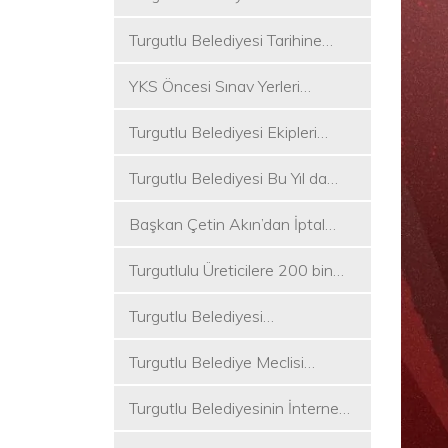
Koşukırı Mevkisinde Yoğun
Turgutlu Belediyesi Tarihine
Mesai
Sahip Çıkmaya Devam Ediyor
YKS Öncesi Sınav Yerleri
Dezenfekte Edildi
Turgutlu Belediyesi Ekipleri
Merkez ve Kırsal Mahallelere
Turgutlu Belediyesi Bu Yıl da
Hizmete Devam Ediyor
Üniversite Tercih Merkezi
Başkan Çetin Akın’dan İptal
Kuracak
Kararına Tepki
Turgutlulu Üreticilere 200 bin
Fide Ulaştırılacak
Turgutlu Belediyesi
Çalışmalarına Ara Vermiyor
Turgutlu Belediye Meclisi
Toplanıyor
Turgutlu Belediyesinin İnternet
Sitesi Yenilendi