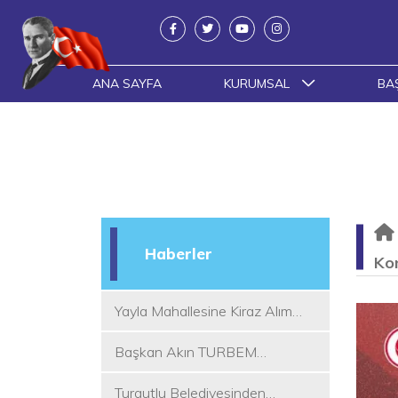
ANA SAYFA
KURUMSAL
BA
Haberler
Ko
Yayla Mahallesine Kiraz Alım
Yeri
Başkan Akın TURBEM
Eğitimcileri ile Buluştu
Turgutlu Belediyesinden