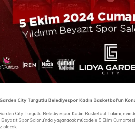
 Garden City Turgutlu Belediyespor Kadın Basketbol’un Kon
Garden City Turgutlu Belediyespor Kadın Basketbol Takımı, evindek
ım Beyazıt Spor Salonu’nda yaşanacak mücadele 5 Ekim Cumartesi 
z olacak.