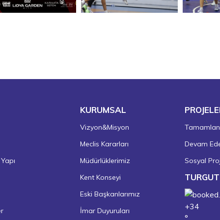
KURUMSAL
PROJELE
Vizyon&Misyon
Tamamlanm
Meclis Kararları
Devam Eden
 Yapı
Müdürlüklerimiz
Sosyal Proj
TURGUT
Kent Konseyi
Eski Başkanlarımız
+
34
er
İmar Duyuruları
°