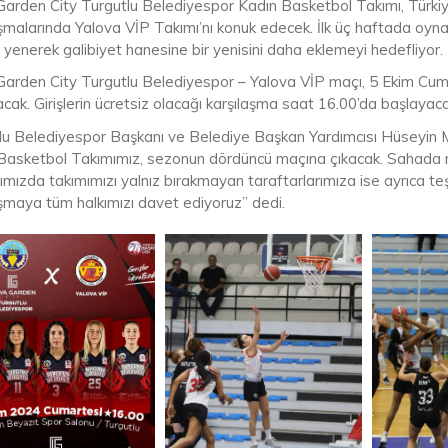
Garden City Turgutlu Belediyespor Kadın Basketbol Takımı, Türkiye
şmalarında Yalova VİP Takımı’nı konuk edecek. İlk üç haftada oynadı
i yenerek galibiyet hanesine bir yenisini daha eklemeyi hedefliyor.
Garden City Turgutlu Belediyespor – Yalova VİP maçı, 5 Ekim Cum
ak. Girişlerin ücretsiz olacağı karşılaşma saat 16.00’da başlayaca
lu Belediyespor Başkanı ve Belediye Başkan Yardımcısı Hüseyin M
Basketbol Takımımız, sezonun dördüncü maçına çıkacak. Sahada m
ımızda takımımızı yalnız bırakmayan taraftarlarımıza ise ayrıca 
aşmaya tüm halkımızı davet ediyoruz” dedi.