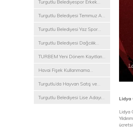
Turgutlu Belediyespor Erkek
Voleybol Takımı 2. Ligde
Turgutlu Belediyesi Temmuz Ayı
Meclis Toplantısı Gerçekleştirildi
Turgutlu Belediyesi Yaz Spor
Etkinlikleri Başlıyor
Turgutlu Belediyesi Dağcılık
Akademisi İlk Kamp Etkinliğini
TURBEM Yeni Dönem Kayıtları
Düzenledi
Başlıyor
Havai Fişek Kullanmama
Kararını Alan İlk Başkan Çetin
Turgutlu’da Hayvan Satış ve
Akın Oldu
Kurban Kesim Yerleri Belli Oldu
Turgutlu Belediyesi Lise Adayı
Lidya
Öğrencilere Tercih Desteği
Lidya 
Yıldır
ücretsi