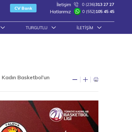
İletişim
0 (236)
313 27 27
CV Bank
Hatlarımız
0 (552)
105 45 45
TURGUTLU
İLETIŞIM
r Kadın Basketbol’un