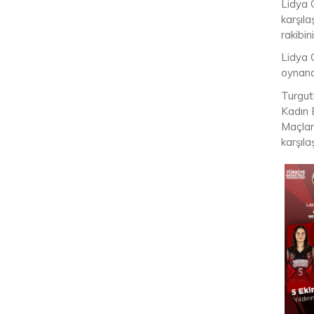
Lidya 
karşıla
rakibin
Lidya 
oynanac
Turgut
Kadın 
Maçlar
karşıl