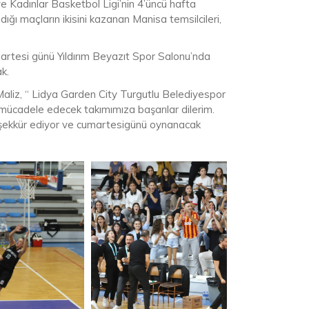
 Kadınlar Basketbol Ligi’nin 4’üncü hafta
ğı maçların ikisini kazanan Manisa temsilcileri,
artesi günü Yıldırım Beyazıt Spor Salonu’nda
k.
aliz, “ Lidya Garden City Turgutlu Belediyespor
ücadele edecek takımımıza başarılar dilerim.
teşekkür ediyor ve cumartesigünü oynanacak