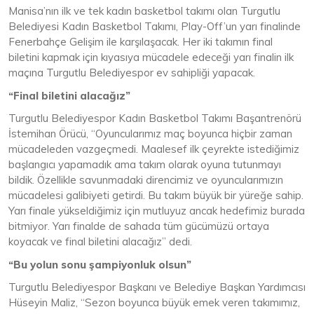
Manisa’nın ilk ve tek kadın basketbol takımı olan Turgutlu
Belediyesi Kadın Basketbol Takımı, Play-Off’un yarı finalinde
Fenerbahçe Gelişim ile karşılaşacak. Her iki takımın final
biletini kapmak için kıyasıya mücadele edeceği yarı finalin ilk
maçına Turgutlu Belediyespor ev sahipliği yapacak.
“Final biletini alacağız”
Turgutlu Belediyespor Kadın Basketbol Takımı Başantrenörü
İstemihan Örücü, “Oyuncularımız maç boyunca hiçbir zaman
mücadeleden vazgeçmedi. Maalesef ilk çeyrekte istediğimiz
başlangıcı yapamadık ama takım olarak oyuna tutunmayı
bildik. Özellikle savunmadaki direncimiz ve oyuncularımızın
mücadelesi galibiyeti getirdi. Bu takım büyük bir yüreğe sahip.
Yarı finale yükseldiğimiz için mutluyuz ancak hedefimiz burada
bitmiyor. Yarı finalde de sahada tüm gücümüzü ortaya
koyacak ve final biletini alacağız” dedi.
“Bu yolun sonu şampiyonluk olsun”
Turgutlu Belediyespor Başkanı ve Belediye Başkan Yardımcısı
Hüseyin Maliz, “Sezon boyunca büyük emek veren takımımız,