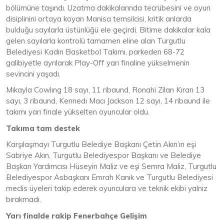
bölümüne taşındı. Uzatma dakikalarında tecrübesini ve oyun
disiplinini ortaya koyan Manisa temsilcisi, kritik anlarda
bulduğu sayılarla üstünlüğü ele geçirdi. Bitime dakikalar kala
gelen sayılarla kontrolü tamamen eline alan Turgutlu
Belediyesi Kadın Basketbol Takımı, parkeden 68-72
galibiyetle ayrılarak Play-Off yarı finaline yükselmenin
sevincini yaşadı.
Mıkayla Cowlıng 18 sayı, 11 ribaund, Ronahi Zilan Kıran 13
sayı, 3 ribaund, Kennedı Macı Jackson 12 sayı, 14 ribaund ile
takımı yarı finale yükselten oyuncular oldu.
Takıma tam destek
Karşılaşmayı Turgutlu Belediye Başkanı Çetin Akın’ın eşi
Sabriye Akın, Turgutlu Belediyespor Başkanı ve Belediye
Başkan Yardımcısı Hüseyin Maliz ve eşi Semra Maliz, Turgutlu
Belediyespor Asbaşkanı Emrah Kanık ve Turgutlu Belediyesi
meclis üyeleri takip ederek oyunculara ve teknik ekibi yalnız
bırakmadı.
Yarı finalde rakip Fenerbahçe Gelişim