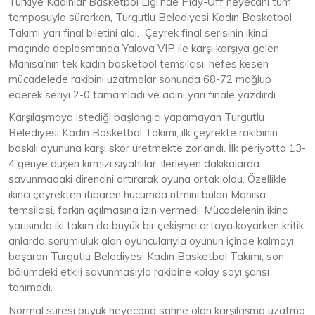
Türkiye Kadınlar Basketbol Ligi’nde Play-Off heyecanı tüm
temposuyla sürerken, Turgutlu Belediyesi Kadın Basketbol
Takımı yarı final biletini aldı. Çeyrek final serisinin ikinci
maçında deplasmanda Yalova VIP ile karşı karşıya gelen
Manisa’nın tek kadın basketbol temsilcisi, nefes kesen
mücadelede rakibini uzatmalar sonunda 68-72 mağlup
ederek seriyi 2-0 tamamladı ve adını yarı finale yazdırdı.
Karşılaşmaya istediği başlangıcı yapamayan Turgutlu
Belediyesi Kadın Basketbol Takımı, ilk çeyrekte rakibinin
baskılı oyununa karşı skor üretmekte zorlandı. İlk periyotta 13-
4 geriye düşen kırmızı siyahlılar, ilerleyen dakikalarda
savunmadaki direncini artırarak oyuna ortak oldu. Özellikle
ikinci çeyrekten itibaren hücumda ritmini bulan Manisa
temsilcisi, farkın açılmasına izin vermedi. Mücadelenin ikinci
yarısında iki takım da büyük bir çekişme ortaya koyarken kritik
anlarda sorumluluk alan oyuncularıyla oyunun içinde kalmayı
başaran Turgutlu Belediyesi Kadın Basketbol Takımı, son
bölümdeki etkili savunmasıyla rakibine kolay sayı şansı
tanımadı.
Normal süresi büyük heyecana sahne olan karşılaşma uzatma