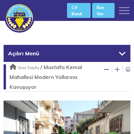
CV
İlan
Bank
Ver
Açılırı Menü
/
Mustafa Kemal
Ana Sayfa
Mahallesi Modern Yollarına
Kavuşuyor