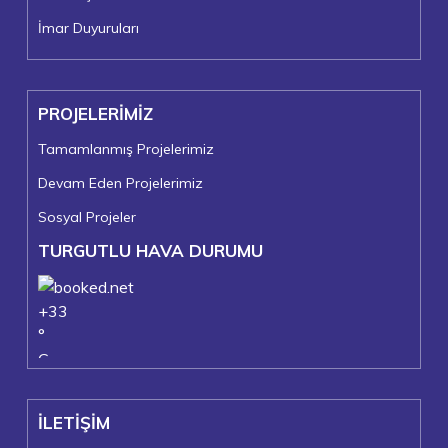
İmar Duyuruları
PROJELERİMİZ
Tamamlanmış Projelerimiz
Devam Eden Projelerimiz
Sosyal Projeler
TURGUTLU HAVA DURUMU
+
33
°
C
+
39°
+
23°
İLETİŞİM
Turgutlu