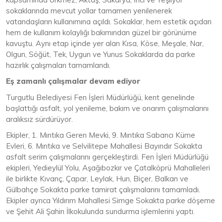
sokaklarında mevcut yollar tamamen yenilenerek
vatandaşların kullanımına açıldı. Sokaklar, hem estetik açıdan
hem de kullanım kolaylığı bakımından güzel bir görünüme
kavuştu. Aynı etap içinde yer alan Kısa, Köse, Meşale, Nar,
Olgun, Söğüt, Tek, Uygun ve Yunus Sokaklarda da parke
hazırlık çalışmaları tamamlandı.
Eş zamanlı çalışmalar devam ediyor
Turgutlu Belediyesi Fen İşleri Müdürlüğü, kent genelinde
başlattığı asfalt, yol yenileme, bakım ve onarım çalışmalarını
aralıksız sürdürüyor.
Ekipler, 1. Mıntıka Geren Mevki, 9. Mıntıka Sabancı Küme
Evleri, 6. Mıntıka ve Selvilitepe Mahallesi Bayındır Sokakta
asfalt serim çalışmalarını gerçekleştirdi. Fen İşleri Müdürlüğü
ekipleri, Yedieylül Yolu, Aşağıbozkır ve Çatalköprü Mahalleleri
ile birlikte Kıvanç, Çapar, Leylak, Hun, Biçer, Balkan ve
Gülbahçe Sokakta parke tamirat çalışmalarını tamamladı.
Ekipler ayrıca Yıldırım Mahallesi Simge Sokakta parke döşeme
ve Şehit Ali Şahin İlkokulunda sundurma işlemlerini yaptı.