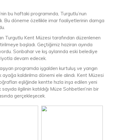
i’nin bu haftaki programında, Turgutlu’nun
dı. Bu döneme özellikle imar faaliyetlerinin damga
du.
ışan Turgutlu Kent Müzesi tarafından düzenlenen
irilmeye başladı. Geçtiğimiz haziran ayında
rdu. Sonbahar ve kış aylarında eski belediye
eriyotla devam edecek.
taşıyan programda işgalden kurtuluş ve yangın
k ayağa kaldırılma dönemi ele alındı. Kent Müzesi
ları eşliğinde kentte hızla inşa edilen yeni
sayıda ilgilinin katıldığı Müze Sohbetleri’nin bir
asında gerçekleşecek.