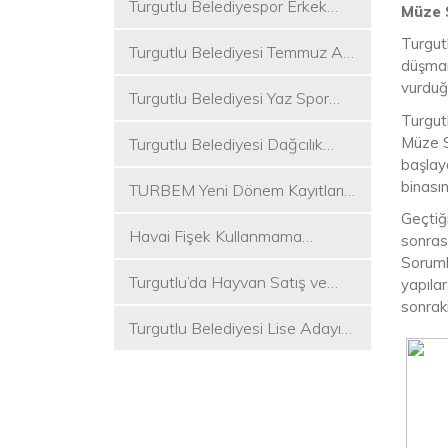
Turgutlu Belediyespor Erkek
Müze S
Voleybol Takımı 2. Ligde
Turgutl
Turgutlu Belediyesi Temmuz Ayı
düşman 
Meclis Toplantısı Gerçekleştirildi
vurduğ
Turgutlu Belediyesi Yaz Spor
Turgut
Etkinlikleri Başlıyor
Müze S
Turgutlu Belediyesi Dağcılık
başlay
Akademisi İlk Kamp Etkinliğini
binası
TURBEM Yeni Dönem Kayıtları
Düzenledi
Başlıyor
Geçtiğ
Havai Fişek Kullanmama
sonrası
Kararını Alan İlk Başkan Çetin
Soruml
Turgutlu’da Hayvan Satış ve
Akın Oldu
yapılar
Kurban Kesim Yerleri Belli Oldu
sonrak
Turgutlu Belediyesi Lise Adayı
Öğrencilere Tercih Desteği