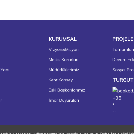
KURUMSAL
PROJELE
Vizyon&Misyon
Tamamlanm
Meclis Kararları
Devam Eden
 Yapı
Müdürlüklerimiz
Sosyal Proj
TURGUT
Kent Konseyi
Eski Başkanlarımız
+
35
er
İmar Duyuruları
°
C
+
37°
+
24°
Turgutlu