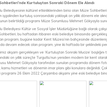
ohbetleri’nde Kurtuluştan Sonraki Dönem Ele Alındı
u Belediyesinin kültürel etkinliklerinden birisi olan Müze Sohbetler
işgalinden kurtuluş sonrasındaki yaklaşık on yıllık dönemi ele alın
unun belirtildiği programı Müze Sorumlusu Mehmet Gökyayla sun
lu Belediyesi Kültür ve Sosyal İşler Müdürlüğüne bağlı olarak çal
ohbetleri, bu haftadan itibaren eski belediye binasında gerçekleşt
an program, bugüne kadar Kent Müzesi’nin bahçesinde düzenleniyo
nda devam edecek olan program, yine iki haftada bir şeklindeki p
imiz akşam gerçekleşen ve ‘Kurtuluştan Sonraki Mucize’ başlığını 
ndaki on yıllık süreçte Turgutlu’nun yeniden modern bir kent olara
usu Mehmet Gökyayla tarafından sunulan programda dönem fotoğraf
, kamu hizmetleri ve dönemin imar planı gibi konulara değinildi. Çok 
i programı 26 Ekim 2022 Çarşamba akşamı yine eski belediye bin