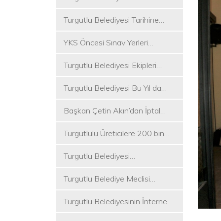
Koşukırı Mevkisinde Yoğun
Turgutlu Belediyesi Tarihine
Mesai
Sahip Çıkmaya Devam Ediyor
YKS Öncesi Sınav Yerleri
Dezenfekte Edildi
Turgutlu Belediyesi Ekipleri
Merkez ve Kırsal Mahallelere
Turgutlu Belediyesi Bu Yıl da
Hizmete Devam Ediyor
Üniversite Tercih Merkezi
Başkan Çetin Akın’dan İptal
Kuracak
Kararına Tepki
Turgutlulu Üreticilere 200 bin
Fide Ulaştırılacak
Turgutlu Belediyesi
Çalışmalarına Ara Vermiyor
Turgutlu Belediye Meclisi
Toplanıyor
Turgutlu Belediyesinin İnternet
Sitesi Yenilendi