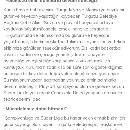
“Yolumuza emin adımlarla devam edeceğiz”
Kadın basketbol takımının Turgutlu’ya ve Manisa’ya büyük bir
gurur ve heyecan yaşattığını kaydeden Turgutlu Belediye
Başkanı Çetin Akın, “Sezon ve play-off boyunca ortaya
koydukları büyük mücadele, emek, inanç ve cesaretle
Turgutlu’muza ve Manisa’mıza bu gururu ve heyecanı
yaşattıkları için kadın basketbol takımımız oyuncuları ve teknik
ekibimize gönülden teşekkür ediyorum. Biz, kadın basketbol
takımını kadına ve çocuğa yönelik şiddete, cinayete,
ayrımcılığa ve eşitsizliğe karşı sesimizi yükseltmek için
kurmuştuk. Kurulmamızdan kısa bir süre sonra gösterdiğimiz
bu başarı bir kez daha doğru yolda olduğumuzu gösteriyor.
Bu misyonumuzdan sapmadan yolumuza emin adımlarla
devam edeceğiz. Play-off şampiyonu olan ve gelecek sezon
Süper Lig’de yer alacak Çanakkale Belediyespor’u da ayrıca
tebrik ederim” dedi.
“Mücadelemiz daha bitmedi”
“Şampiyonluğa ve Süper Lig’e bu kadar yakın olmak bizim için
gurur kaynağı oldu” diyen Turgutlu Belediyespor Başkanı ve