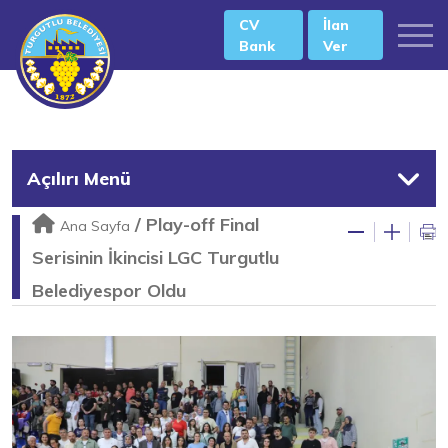
CV
İlan
Bank
Ver
Açılırı Menü
/
Play-off Final
Ana Sayfa
Serisinin İkincisi LGC Turgutlu
Belediyespor Oldu