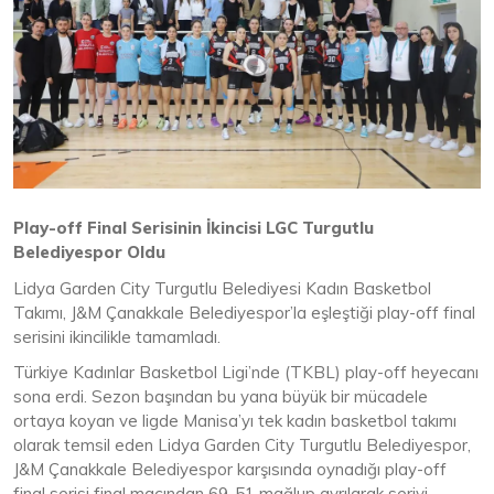
Play-off Final Serisinin İkincisi LGC Turgutlu
Belediyespor Oldu
Lidya Garden City Turgutlu Belediyesi Kadın Basketbol
Takımı, J&M Çanakkale Belediyespor’la eşleştiği play-off final
serisini ikincilikle tamamladı.
Türkiye Kadınlar Basketbol Ligi’nde (TKBL) play-off heyecanı
sona erdi. Sezon başından bu yana büyük bir mücadele
ortaya koyan ve ligde Manisa’yı tek kadın basketbol takımı
olarak temsil eden Lidya Garden City Turgutlu Belediyespor,
J&M Çanakkale Belediyespor karşısında oynadığı play-off
final serisi final maçından 69-51 mağlup ayrılarak seriyi