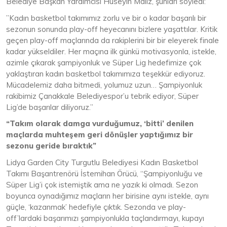
Belediye Başkan Yardımcısı Hüseyin Maliz, şunları söyledi:
”Kadın basketbol takımımız zorlu ve bir o kadar başarılı bir
sezonun sonunda play-off heyecanını bizlere yaşattılar. Kritik
geçen play-off maçlarında da rakiplerini bir bir eleyerek finale
kadar yükseldiler. Her maçına ilk günkü motivasyonla, istekle,
azimle çıkarak şampiyonluk ve Süper Lig hedefimize çok
yaklaştıran kadın basketbol takımımıza teşekkür ediyoruz.
Mücadelemiz daha bitmedi, yolumuz uzun… Şampiyonluk
rakibimiz Çanakkale Belediyespor’u tebrik ediyor, Süper
Lig’de başarılar diliyoruz.”
“Takım olarak damga vurduğumuz, ‘bitti’ denilen
maçlarda muhteşem geri dönüşler yaptığımız bir
sezonu geride bıraktık”
Lidya Garden City Turgutlu Belediyesi Kadın Basketbol
Takımı Başantrenörü İstemihan Örücü, “Şampiyonluğu ve
Süper Lig’i çok istemiştik ama ne yazık ki olmadı. Sezon
boyunca oynadığımız maçların her birisine aynı istekle, aynı
güçle, ‘kazanmak’ hedefiyle çıktık. Sezonda ve play-
off’lardaki başarımızı şampiyonlukla taçlandırmayı, kupayı