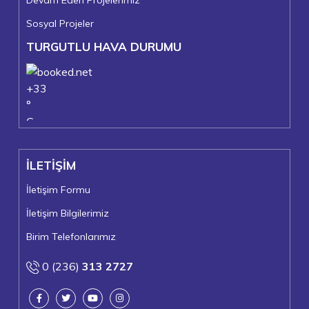
Sosyal Projeler
TURGUTLU HAVA DURUMU
+
33
°
C
+
37°
+
24°
İLETİŞİM
Turgutlu
Cumartesi, 08
İletişim Formu
İletişim Bilgilerimiz
Birim Telefonlarımız
0 (236)
313 2727