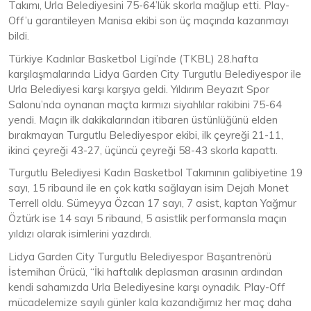
Takımı, Urla Belediyesini 75-64’lük skorla mağlup etti. Play-
Off’u garantileyen Manisa ekibi son üç maçında kazanmayı
bildi.
Türkiye Kadınlar Basketbol Ligi’nde (TKBL) 28.hafta
karşılaşmalarında Lidya Garden City Turgutlu Belediyespor ile
Urla Belediyesi karşı karşıya geldi. Yıldırım Beyazıt Spor
Salonu’nda oynanan maçta kırmızı siyahlılar rakibini 75-64
yendi. Maçın ilk dakikalarından itibaren üstünlüğünü elden
bırakmayan Turgutlu Belediyespor ekibi, ilk çeyreği 21-11,
ikinci çeyreği 43-27, üçüncü çeyreği 58-43 skorla kapattı.
Turgutlu Belediyesi Kadın Basketbol Takımının galibiyetine 19
sayı, 15 ribaund ile en çok katkı sağlayan isim Dejah Monet
Terrell oldu. Sümeyya Özcan 17 sayı, 7 asist, kaptan Yağmur
Öztürk ise 14 sayı 5 ribaund, 5 asistlik performansla maçın
yıldızı olarak isimlerini yazdırdı.
Lidya Garden City Turgutlu Belediyespor Başantrenörü
İstemihan Örücü, “İki haftalık deplasman arasının ardından
kendi sahamızda Urla Belediyesine karşı oynadık. Play-Off
mücadelemize sayılı günler kala kazandığımız her maç daha