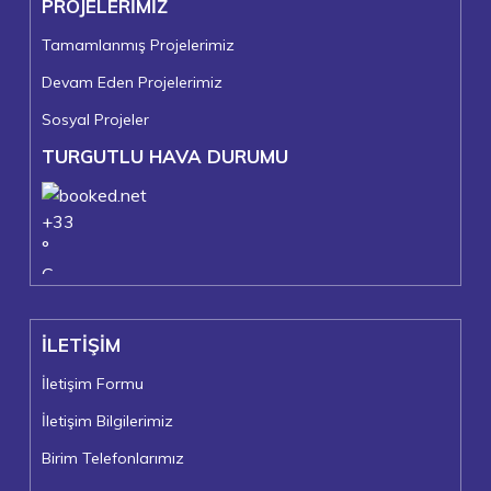
PROJELERİMİZ
Tamamlanmış Projelerimiz
Devam Eden Projelerimiz
Sosyal Projeler
TURGUTLU HAVA DURUMU
+
33
°
C
+
38°
+
22°
İLETİŞİM
Turgutlu
Pazar, 09
İletişim Formu
İletişim Bilgilerimiz
Birim Telefonlarımız