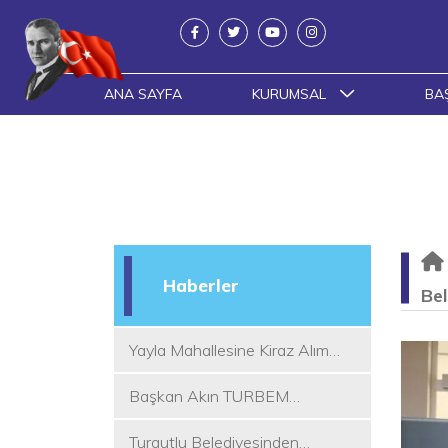
ANA SAYFA
KURUMSAL
BA
Haberler
Bel
Yayla Mahallesine Kiraz Alım
Yeri
Başkan Akın TURBEM
Eğitimcileri ile Buluştu
Turgutlu Belediyesinden