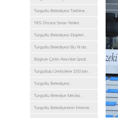
Koşukırı Mevkisinde Yoğun
Turgutlu Belediyesi Tarihine
Mesai
Sahip Çıkmaya Devam Ediyor
YKS Öncesi Sınav Yerleri
Dezenfekte Edildi
Turgutlu Belediyesi Ekipleri
Merkez ve Kırsal Mahallelere
Turgutlu Belediyesi Bu Yıl da
Hizmete Devam Ediyor
Üniversite Tercih Merkezi
Başkan Çetin Akın’dan İptal
Kuracak
Kararına Tepki
Turgutlulu Üreticilere 200 bin
Fide Ulaştırılacak
Turgutlu Belediyesi
Çalışmalarına Ara Vermiyor
Turgutlu Belediye Meclisi
Toplanıyor
Turgutlu Belediyesinin İnternet
Sitesi Yenilendi