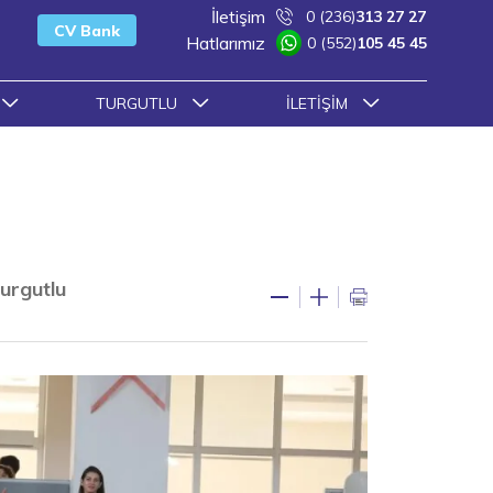
İletişim
0 (236)
313 27 27
CV Bank
Hatlarımız
0 (552)
105 45 45
TURGUTLU
İLETIŞIM
urgutlu