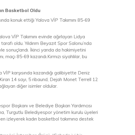
ın Basketbol Oldu
ında konuk ettiği Yalova VİP Takımını 85-69
alova VİP Takımını evinde ağırlayan Lidya
arafı oldu. Yıldırım Beyazıt Spor Salonu’nda
 sonuçlandı. İkinci yarıda da hakimiyetini
 maçı 85-69 kazandı.Kırmızı siyahlılar, bu
 VİP karşısında kazandığı galibiyette Deniz
Kıran 14 sayı, 5 ribaund, Dejah Monet Terrell 12
ağlayan diğer isimler oldular.
yespor Başkanı ve Belediye Başkan Yardımcısı
a, Turgutlu Belediyespor yönetim kurulu üyeleri
nden izleyerek kadın basketbol takımına destek