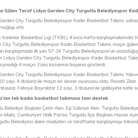
a Gülen Taraf Lidya Garden City Turgutlu Belediyespor Kad
Garden City Turgutlu Belediyespor Kadın Basketbol Takımı, sahas
mağlup etti.
e Kadınlar Basketbol Ligi (TKBL) 4’üncü hafta karşılaşmalarında Y
 City Turgutlu Belediyespor Kadın Basketbol Takımı, maçın gülen t
 karşılaşmada ilk yarı 57-34 Turgutlu Belediyespor’un üstünlüğüyle
n Lidya Garden City Turgutlu Belediyespor Kadın Basketbol Takımı,
oynadığı 4 maçın 3’ünü kazanma başarısı gösterdi.
Garden City Turgutlu Belediyespor Kadın Basketbol Takımı, Yalova
0 sayı, 4 ribaund ile maçın en skorer oyuncusu oldu. Ronahi Zilan 
ribaund, Fahriye Bayraktar 12 sayı, 3 ribaund ile galibiyete katkı s
a’nın tek kadın basketbol takımına tam destek
lu Belediye Başkanı Çetin Akın, Eşi Sabriye Akın, Turgutlu Beledi
n Maliz, Cumhuriyet Halk Partisi Turgutlu İlçe Başkanı Hasan Aym
gutlu Belediyesi daire müdürleri ve taraftarlar karşılaşmayı tribü
.