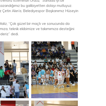
renörü İstemihan Örücü, “Sahada iyi bir
zandığımız bu galibiyetten dolayı mutluyuz.
ız Çetin Akın’a, Belediyespor Başkanımız Hüseyin
aliz, “Çok güzel bir maçtı ve sonucunda da
mıza, teknik ekibimize ve takımımıza desteğini
deriz” dedi.