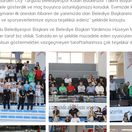
Garden City Turgutlu Belediyespor Kadın Basketbol Takımı Başant
le gösterdik ve maç boyunca üstünlüğümüzü koruduk. Evimizde ka
aşmanın ilk anından itibaren de yanımızda olan Belediye Başkanım
 ve sporseverlerimize ayrıca teşekkür ederiz” şeklinde konuştu.
lu Belediyespor Başkanı ve Belediye Başkan Yardımcısı Hüseyin M
n taraf biz olduk. Sahada en iyi şekilde mücadele eden oyuncuları
 olsun göstermekten vazgeçmeyen taraftarlarımıza çok teşekkür e