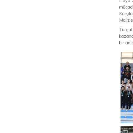
Lidya 
mücade
Karşıl
Maliz’e
Turgut
kazana
bir an