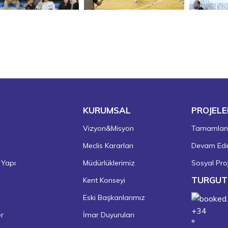
KURUMSAL
PROJELE
Vizyon&Misyon
Tamamlanm
Meclis Kararları
Devam Eden
 Yapı
Müdürlüklerimiz
Sosyal Proj
TURGUT
Kent Konseyi
Eski Başkanlarımız
+
34
er
İmar Duyuruları
°