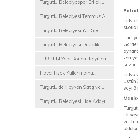
Turgutlu Belediyespor Erkek
Voleybol Takımı 2. Ligde
Potad
Turgutlu Belediyesi Temmuz Ayı
Lidya 
Meclis Toplantısı Gerçekleştirildi
skorla 
Turgutlu Belediyesi Yaz Spor
Türkiy
Etkinlikleri Başlıyor
Garden
Turgutlu Belediyesi Dağcılık
oynanan
Akademisi İlk Kamp Etkinliğini
koruya
TURBEM Yeni Dönem Kayıtları
Düzenledi
sezon 
Başlıyor
Havai Fişek Kullanmama
Lidya 
Kararını Alan İlk Başkan Çetin
Üstün 2
Turgutlu’da Hayvan Satış ve
Akın Oldu
sayı 8 
Kurban Kesim Yerleri Belli Oldu
Manis
Turgutlu Belediyesi Lise Adayı
Turgut
Öğrencilere Tercih Desteği
Hüseyi
ve Tur
oldular