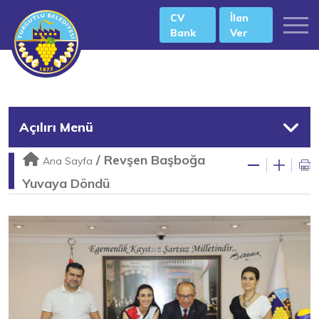
CV
İlan
Bank
Ver
Açılırı Menü
/
Revşen Başboğa
Ana Sayfa
Yuvaya Döndü