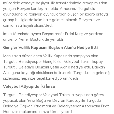
mücadele etmeye başlıyor. İlk transferimizde altyapımızdan
yetişen Revşen kardeşimiz oldu. Amacımız Turgutlulu
oyuncularla ligi tanıyan oyunculardan oluşan bir kadro ortaya
çıkarıp bu liglerde kalıcı hale gelmek olacak. Revşen’e ve
camiamıza hayırlı olsun.”dedi.
İmza töreninde ayrıca Başantrenör Erdal Kurç ve yardımcı
antrenör Yener Baştürk de yer aldı.
Gençler Valilik Kupasını Başkan Akın’a Hediye Etti
Manisa’da düzenlenen Valilik Kupasında şampiyon olan
Turgutlu Belediyespor Genç Kızlar Voleybol Takımı kupayı
Turgutlu Belediye Başkanı Çetin Akın’a hediye etti. Başkan
Akın gurur kaynağı olduklarını belirterek “Turgutlu’nun geleceği
sizlersiniz hepinize teşekkür ediyorum.”dedi
Voleybol Atlyapıda İki İmza
Turgutlu Belediyespor Voleybol Takımı altyapısında görev
yapacak olan Yeliz Boğa ve Devran Karatay ile Turgutlu
Belediye Başkan Yardımcısı ve Belediyespor Asbaşkanı Fırat
Honaz’ın makamında imza töreni yapıldı.