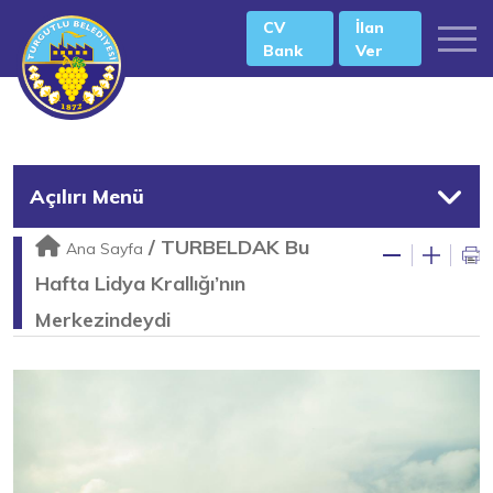
CV
İlan
Bank
Ver
Açılırı Menü
/
TURBELDAK Bu
Ana Sayfa
Hafta Lidya Krallığı’nın
Merkezindeydi