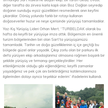
diğer tarafta da zirvesi karla kaplı olan Boz Dağları seyredip
doğanın sunduğu eşsiz güzellikleri resmederek anın keyfini
çıkardılar. Dönüş yolunda farklı bir rotayı kullanan
doğaseverler huzur ve neşe içerisinde yürüyüşü tamamladılar.
Yaz-Kış Yürüyüş Lideri Orhan Mert, “TURBELDAK olarak bu
hafta da keyifli bir yürüyüşe imza attık. Bölgemizin en önemli
turizm bölgelerinden biri olan Sart’ta yürüyüşümüzü
tamamladık. Tarihin ve doğa güzelliklerinin iç içe geçtiği bu
bölgede güzel anlar yaşadık. Çıkışı zorlu olan bir parkuru ilk
defa yürüyen ekip arkadaşlarımız olmasına rağmen başarılı bir
şekilde yürüyüş ve tırmanışı gerçekleştirdiler. Her
etkinliğimizde olduğu gibi eğlendiğimiz, keyifli zamanlar
yaşadığımız ve pek çok anı biriktirdiğimiz katılımcılarımıza
ilgilerinden dolayı ayrıca teşekkür ederim” ifadelerini kullandı.