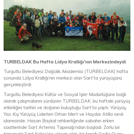
TURBELDAK Bu Hafta Lidya Krallığı’nın Merkezindeydi
Turgutlu Belediyesi Dağcılık Akademisi (TURBELDAK) hafta
sonunda Lidya Krallığı’nın merkezi olan Sart’ta yürüyüşünü
gerçekleştirdi.
Turgutlu Belediyesi Kültür ve Sosyal İşler Müdürlüğüne bağlı
olarak çalışmalarını sürdüren TURBELDAK, bu haftaki yürüyüş
etkinliğini tarihin ve doğanın buluştuğu Sart’ta yaptı. Yürüyüş,
Yaz-Kış Yürüyüş Liderleri Orhan Mert ve Haydar Atilla sevk
idaresinde, Hasan Baykal rehberliğinde sabahın erken
saatlerinde Sart Artemis Tapınağı’ndan başladı. Zorlu bir
tırmanışla Sart Kalesi’ne ulaşan ekip, bir tarafı Gediz Ovası,