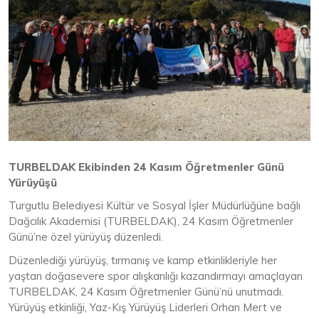
TURBELDAK Ekibinden 24 Kasım Öğretmenler Günü
Yürüyüşü
Turgutlu Belediyesi Kültür ve Sosyal İşler Müdürlüğüne bağlı
Dağcılık Akademisi (TURBELDAK), 24 Kasım Öğretmenler
Günü’ne özel yürüyüş düzenledi.
Düzenlediği yürüyüş, tırmanış ve kamp etkinlikleriyle her
yaştan doğasevere spor alışkanlığı kazandırmayı amaçlayan
TURBELDAK, 24 Kasım Öğretmenler Günü’nü unutmadı.
Yürüyüş etkinliği, Yaz-Kış Yürüyüş Liderleri Orhan Mert ve