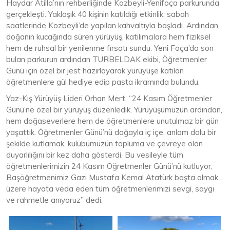
Haydar Atilla’nın rehberliğinde Kozbeyli-Yenifoça parkurunda
gerçekleşti. Yaklaşık 40 kişinin katıldığı etkinlik, sabah
saatlerinde Kozbeyli’de yapılan kahvaltıyla başladı. Ardından,
doğanın kucağında süren yürüyüş, katılımcılara hem fiziksel
hem de ruhsal bir yenilenme fırsatı sundu. Yeni Foça’da son
bulan parkurun ardından TURBELDAK ekibi, Öğretmenler
Günü için özel bir jest hazırlayarak yürüyüşe katılan
öğretmenlere gül hediye edip pasta ikramında bulundu.
Yaz-Kış Yürüyüş Lideri Orhan Mert, “24 Kasım Öğretmenler
Günü’ne özel bir yürüyüş düzenledik. Yürüyüşümüzün ardından,
hem doğaseverlere hem de öğretmenlere unutulmaz bir gün
yaşattık. Öğretmenler Günü’nü doğayla iç içe, anlam dolu bir
şekilde kutlamak, kulübümüzün topluma ve çevreye olan
duyarlılığını bir kez daha gösterdi. Bu vesileyle tüm
öğretmenlerimizin 24 Kasım Öğretmenler Günü’nü kutluyor,
Başöğretmenimiz Gazi Mustafa Kemal Atatürk başta olmak
üzere hayata veda eden tüm öğretmenlerimizi sevgi, saygı
ve rahmetle anıyoruz” dedi.