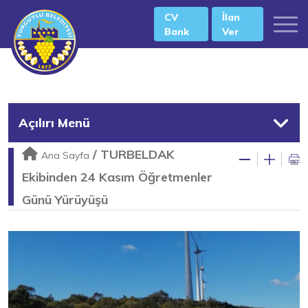
CV
İlan
Bank
Ver
Açılırı Menü
/
TURBELDAK
Ana Sayfa
Ekibinden 24 Kasım Öğretmenler
Günü Yürüyüşü