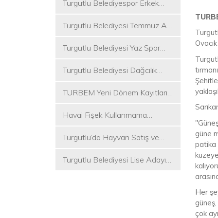
Turgutlu Belediyespor Erkek
Voleybol Takımı 2. Ligde
TURBE
Turgutlu Belediyesi Temmuz Ayı
Turgut
Meclis Toplantısı Gerçekleştirildi
Ovacık
Turgutlu Belediyesi Yaz Spor
Turgutl
Etkinlikleri Başlıyor
tırman
Turgutlu Belediyesi Dağcılık
Şehitl
Akademisi İlk Kamp Etkinliğini
yaklaş
TURBEM Yeni Dönem Kayıtları
Düzenledi
Başlıyor
Sarıka
Havai Fişek Kullanmama
"Güneş
Kararını Alan İlk Başkan Çetin
güne me
Turgutlu’da Hayvan Satış ve
Akın Oldu
patika
Kurban Kesim Yerleri Belli Oldu
kuzeye
Turgutlu Belediyesi Lise Adayı
kalıyor
Öğrencilere Tercih Desteği
arasınd
Her şe
güneş, 
çok ayr