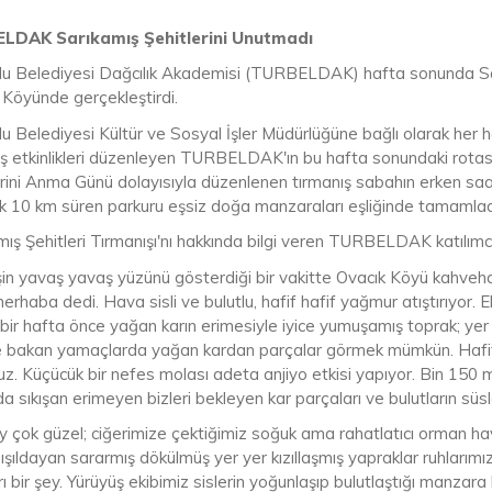
LDAK Sarıkamış Şehitlerini Unutmadı
lu Belediyesi Dağcılık Akademisi (TURBELDAK) hafta sonunda Sar
 Köyünde gerçekleştirdi.
u Belediyesi Kültür ve Sosyal İşler Müdürlüğüne bağlı olarak her haf
ış etkinlikleri düzenleyen TURBELDAK'ın bu hafta sonundaki rota
erini Anma Günü dolayısıyla düzenlenen tırmanış sabahın erken saa
ık 10 km süren parkuru eşsiz doğa manzaraları eşliğinde tamamlad
mış Şehitleri Tırmanışı'nı hakkında bilgi veren TURBELDAK katılımc
in yavaş yavaş yüzünü gösterdiği bir vakitte Ovacık Köyü kahveha
rhaba dedi. Hava sisli ve bulutlu, hafif hafif yağmur atıştırıyor. 
 bir hafta önce yağan karın erimesiyle iyice yumuşamış toprak; yer
 bakan yamaçlarda yağan kardan parçalar görmek mümkün. Hafif 
uz. Küçücük bir nefes molası adeta anjiyo etkisi yapıyor. Bin 150 
a sıkışan erimeyen bizleri bekleyen kar parçaları ve bulutların süsled
y çok güzel; ciğerimize çektiğimiz soğuk ama rahatlatıcı orman hav
ışıldayan sararmış dökülmüş yer yer kızıllaşmış yapraklar ruhlarım
ı bir şey. Yürüyüş ekibimiz sislerin yoğunlaşıp bulutlaştığı manzara 