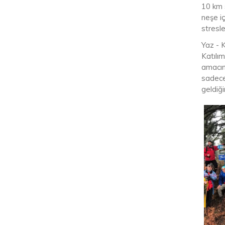
10 km s
neşe i
stresl
Yaz - K
Katılı
amacım
sadece
geldiğ