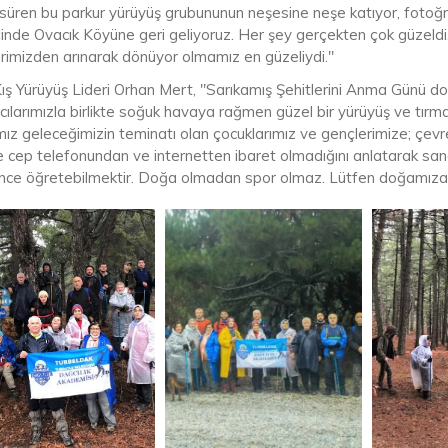
üren bu parkur yürüyüş grubununun neşesine neşe katıyor, fotoğrafl
çinde Ovacık Köyüne geri geliyoruz. Her şey gerçekten çok güzeldi.
erimizden arınarak dönüyor olmamız en güzeliydi."
ış Yürüyüş Lideri Orhan Mert, "Sarıkamış Şehitlerini Anma Günü dolay
mcılarımızla birlikte soğuk havaya rağmen güzel bir yürüyüş ve tı
ız geleceğimizin teminatı olan çocuklarımız ve gençlerimize; çevre
 cep telefonundan ve internetten ibaret olmadığını anlatarak sana
ince öğretebilmektir. Doğa olmadan spor olmaz. Lütfen doğamıza s