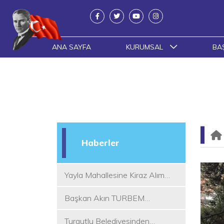
ANA SAYFA
KURUMSAL
BA
Haberler
Yayla Mahallesine Kiraz Alım
Yeri
Başkan Akın TURBEM
Eğitimcileri ile Buluştu
Turgutlu Belediyesinden