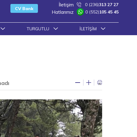
İletişim
0 (236)
313 27 27
CV Bank
Hatlarımız
0 (552)
105 45 45
TURGUTLU
İLETIŞIM
madı