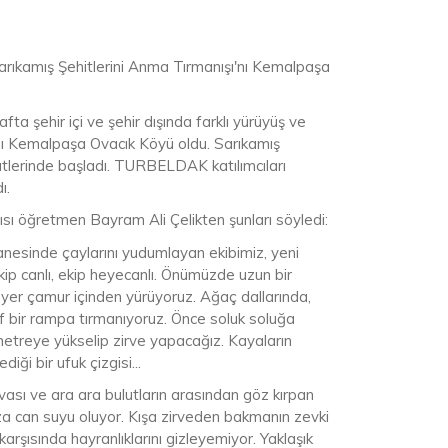
ıkamış Şehitlerini Anma Tırmanışı'nı Kemalpaşa
ta şehir içi ve şehir dışında farklı yürüyüş ve
sı Kemalpaşa Ovacık Köyü oldu. Sarıkamış
tlerinde başladı. TURBELDAK katılımcıları
ı.
ısı öğretmen Bayram Ali Çelikten şunları söyledi:
nesinde çaylarını yudumlayan ekibimiz, yeni
Ekip canlı, ekip heyecanlı. Önümüzde uzun bir
 yer çamur içinden yürüyoruz. Ağaç dallarında,
bir rampa tırmanıyoruz. Önce soluk soluğa
metreye yükselip zirve yapacağız. Kayaların
iği bir ufuk çizgisi...
ası ve ara ara bulutların arasından göz kırpan
ıza can suyu oluyor. Kışa zirveden bakmanın zevki
karşısında hayranlıklarını gizleyemiyor. Yaklaşık