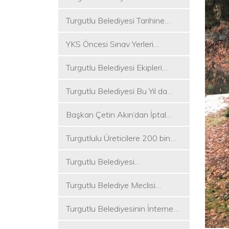
Koşukırı Mevkisinde Yoğun
Turgutlu Belediyesi Tarihine
Mesai
Sahip Çıkmaya Devam Ediyor
YKS Öncesi Sınav Yerleri
Dezenfekte Edildi
Turgutlu Belediyesi Ekipleri
Merkez ve Kırsal Mahallelere
Turgutlu Belediyesi Bu Yıl da
Hizmete Devam Ediyor
Üniversite Tercih Merkezi
Başkan Çetin Akın’dan İptal
Kuracak
Kararına Tepki
Turgutlulu Üreticilere 200 bin
Fide Ulaştırılacak
Turgutlu Belediyesi
Çalışmalarına Ara Vermiyor
Turgutlu Belediye Meclisi
Toplanıyor
Turgutlu Belediyesinin İnternet
Sitesi Yenilendi