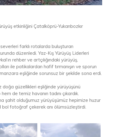
yüş etkinliğini Çatalköprü-Yukarıbozkır
everleri farklı rotalarda buluşturan
runda düzenledi. Yaz-Kış Yürüyüş Liderleri
l’ın rehber ve artçılığındaki yürüyüş,
ları ile patikalardan hafif tırmanışın ve sporun
z manzara eşliğinde sorunsuz bir şekilde sona erdi.
doğa güzellikleri eşliğinde yürüyüşünü
 hem de temiz havanın tadını çıkardık.
nuna şahit olduğumuz yürüyüşümüz hepimize huzur
ol bol fotoğraf çekerek anı ölümsüzleştirdi.