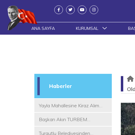
ANA SAYFA
KURUMSAL
BA
Haberler
Ol
Yayla Mahallesine Kiraz Alım
Yeri
Başkan Akın TURBEM
Eğitimcileri ile Buluştu
Turgutlu Belediyesinden