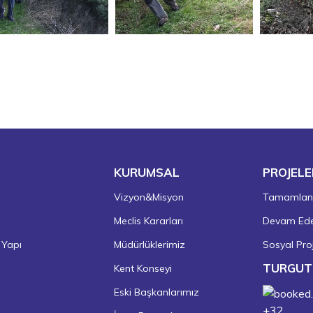
KURUMSAL
PROJELE
Vizyon&Misyon
Tamamlanm
Meclis Kararları
Devam Eden
 Yapı
Müdürlüklerimiz
Sosyal Proj
TURGUT
Kent Konseyi
Eski Başkanlarımız
+
32