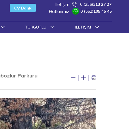
İletişim
0 (236)
313 27 27
CV Bank
Hatlarımız
0 (552)
105 45 45
TURGUTLU
İLETIŞIM
bozkır Parkuru