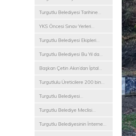
Koşukırı Mevkisinde Yoğun
Turgutlu Belediyesi Tarihine
Mesai
Sahip Çıkmaya Devam Ediyor
YKS Öncesi Sınav Yerleri
Dezenfekte Edildi
Turgutlu Belediyesi Ekipleri
Merkez ve Kırsal Mahallelere
Turgutlu Belediyesi Bu Yıl da
Hizmete Devam Ediyor
Üniversite Tercih Merkezi
Başkan Çetin Akın’dan İptal
Kuracak
Kararına Tepki
Turgutlulu Üreticilere 200 bin
Fide Ulaştırılacak
Turgutlu Belediyesi
Çalışmalarına Ara Vermiyor
Turgutlu Belediye Meclisi
Toplanıyor
Turgutlu Belediyesinin İnternet
Sitesi Yenilendi