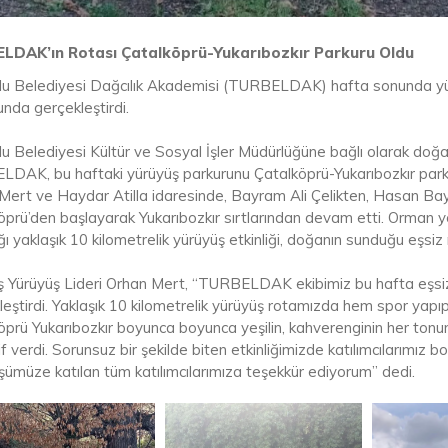
LDAK’ın Rotası Çatalköprü-Yukarıbozkır Parkuru Oldu
lu Belediyesi Dağcılık Akademisi (TURBELDAK) hafta sonunda yürü
nda gerçekleştirdi.
u Belediyesi Kültür ve Sosyal İşler Müdürlüğüne bağlı olarak doğas
DAK, bu haftaki yürüyüş parkurunu Çatalköprü-Yukarıbozkır parku
Mert ve Haydar Atilla idaresinde, Bayram Ali Çelikten, Hasan Bayka
prü’den başlayarak Yukarıbozkır sırtlarından devam etti. Orman yol
ğı yaklaşık 10 kilometrelik yürüyüş etkinliği, doğanın sunduğu eşsi
ş Yürüyüş Lideri Orhan Mert, “TURBELDAK ekibimiz bu hafta eşsiz 
eştirdi. Yaklaşık 10 kilometrelik yürüyüş rotamızda hem spor yapıp
öprü Yukarıbozkır boyunca boyunca yeşilin, kahverenginin her to
f verdi. Sorunsuz bir şekilde biten etkinliğimizde katılımcılarımız b
şümüze katılan tüm katılımcılarımıza teşekkür ediyorum” dedi.