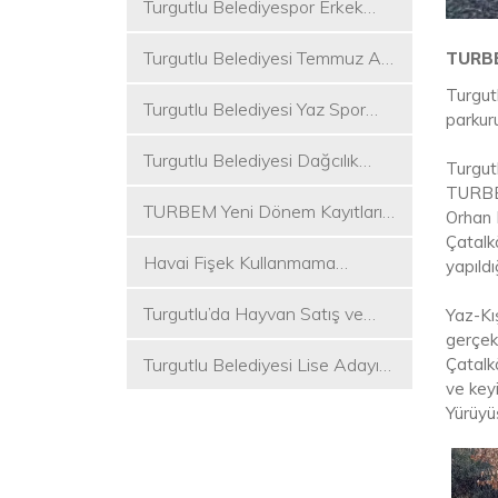
Turgutlu Belediyespor Erkek
Voleybol Takımı 2. Ligde
Turgutlu Belediyesi Temmuz Ayı
TURBE
Meclis Toplantısı Gerçekleştirildi
Turgut
Turgutlu Belediyesi Yaz Spor
parkuru
Etkinlikleri Başlıyor
Turgutlu Belediyesi Dağcılık
Turgutl
Akademisi İlk Kamp Etkinliğini
TURBEL
TURBEM Yeni Dönem Kayıtları
Düzenledi
Orhan 
Başlıyor
Çatalkö
Havai Fişek Kullanmama
yapıldı
Kararını Alan İlk Başkan Çetin
Turgutlu’da Hayvan Satış ve
Yaz-Kı
Akın Oldu
gerçekl
Kurban Kesim Yerleri Belli Oldu
Çatalk
Turgutlu Belediyesi Lise Adayı
ve keyi
Öğrencilere Tercih Desteği
Yürüyü