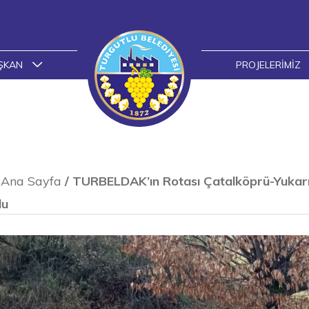
ŞKAN
PROJELERIMIZ
Ana Sayfa
/
TURBELDAK’ın Rotası Çatalköprü-Yukarı
du