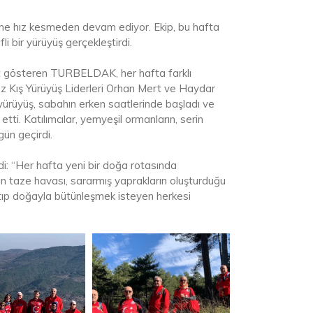
ne hız kesmeden devam ediyor. Ekip, bu hafta
i bir yürüyüş gerçekleştirdi.
et gösteren TURBELDAK, her hafta farklı
az Kış Yürüyüş Liderleri Orhan Mert ve Haydar
 yürüyüş, sabahın erken saatlerinde başladı ve
i. Katılımcılar, yemyeşil ormanların, serin
gün geçirdi.
edi: “Her hafta yeni bir doğa rotasında
n taze havası, sararmış yaprakların oluşturduğu
tıp doğayla bütünleşmek isteyen herkesi