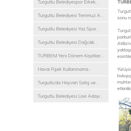
Turgutlu Belediyespor Erkek
TURBE
Voleybol Takımı 2. Ligde
Turgut
Turgutlu Belediyesi Temmuz Ayı
sonu ro
Meclis Toplantısı Gerçekleştirildi
Turgutlu Belediyesi Yaz Spor
Turgut
Etkinlikleri Başlıyor
parkur
Turgutlu Belediyesi Dağcılık
Atilla’
Akademisi İlk Kamp Etkinliğini
yaklaşı
TURBEM Yeni Dönem Kayıtları
Düzenledi
esintil
Başlıyor
Havai Fişek Kullanmama
Yürüyüş
buluşu
Kararını Alan İlk Başkan Çetin
muhteş
Turgutlu’da Hayvan Satış ve
Akın Oldu
etkinli
Kurban Kesim Yerleri Belli Oldu
Turgutlu Belediyesi Lise Adayı
Öğrencilere Tercih Desteği