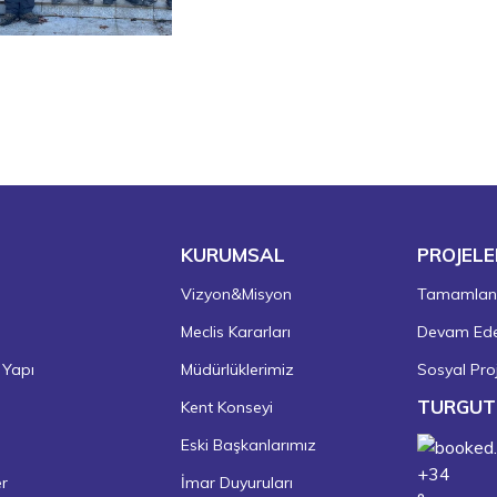
KURUMSAL
PROJELE
Vizyon&Misyon
Tamamlanm
Meclis Kararları
Devam Eden
 Yapı
Müdürlüklerimiz
Sosyal Proj
TURGUT
Kent Konseyi
Eski Başkanlarımız
+
34
er
İmar Duyuruları