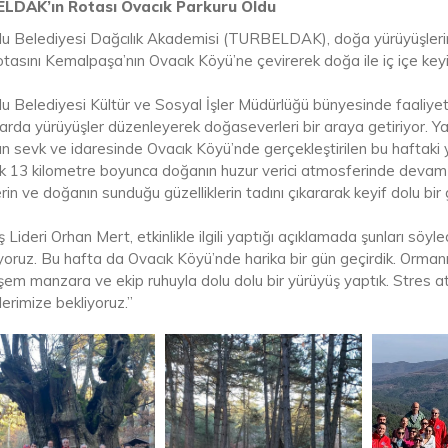
LDAK’ın Rotası Ovacık Parkuru Oldu
lu Belediyesi Dağcılık Akademisi (TURBELDAK), doğa yürüyüşleri
tasını Kemalpaşa’nın Ovacık Köyü’ne çevirerek doğa ile iç içe keyifl
lu Belediyesi Kültür ve Sosyal İşler Müdürlüğü bünyesinde faaliy
larda yürüyüşler düzenleyerek doğaseverleri bir araya getiriyor. Y
nın sevk ve idaresinde Ovacık Köyü’nde gerçekleştirilen bu haftaki
k 13 kilometre boyunca doğanın huzur verici atmosferinde devam ett
erin ve doğanın sunduğu güzelliklerin tadını çıkararak keyif dolu bir 
 Lideri Orhan Mert, etkinlikle ilgili yaptığı açıklamada şunları söyl
yoruz. Bu hafta da Ovacık Köyü’nde harika bir gün geçirdik. Ormanı
em manzara ve ekip ruhuyla dolu dolu bir yürüyüş yaptık. Stres a
klerimize bekliyoruz.”