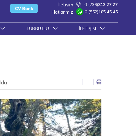
İletişim
0 (236)
313 27 27
CV Bank
Hatlarımız
0 (552)
105 45 45
TURGUTLU
İLETIŞIM
ldu