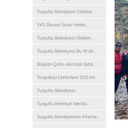
Koşukırı Mevkisinde Yoğun
Turgutlu Belediyesi Tarihine
Mesai
Sahip Çıkmaya Devam Ediyor
YKS Öncesi Sınav Yerleri
Dezenfekte Edildi
Turgutlu Belediyesi Ekipleri
Merkez ve Kırsal Mahallelere
Turgutlu Belediyesi Bu Yıl da
Hizmete Devam Ediyor
Üniversite Tercih Merkezi
Başkan Çetin Akın’dan İptal
Kuracak
Kararına Tepki
Turgutlulu Üreticilere 200 bin
Fide Ulaştırılacak
Turgutlu Belediyesi
Çalışmalarına Ara Vermiyor
Turgutlu Belediye Meclisi
Toplanıyor
Turgutlu Belediyesinin İnternet
Sitesi Yenilendi