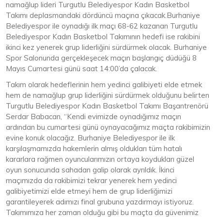
namağlup lideri Turgutlu Belediyespor Kadın Basketbol
Takımı deplasmandaki dördüncü maçına çıkacak.Burhaniye
Belediyespor ile oynadığı ilk maçı 68-62 kazanan Turgutlu
Belediyespor Kadın Basketbol Takımının hedefi ise rakibini
ikinci kez yenerek grup liderliğini sürdürmek olacak. Burhaniye
Spor Salonunda gerçekleşecek maçın başlangıç düdüğü 8
Mayıs Cumartesi günü saat 14:00’da çalacak.
Takım olarak hedeflerinin hem yedinci galibiyeti elde etmek
hem de namağlup grup liderliğini sürdürmek olduğunu belirten
Turgutlu Belediyespor Kadın Basketbol Takımı Başantrenörü
Serdar Babacan, “Kendi evimizde oynadığımız maçın
ardından bu cumartesi günü oynayacağımız maçta rakibimizin
evine konuk olacağız. Burhaniye Belediyespor ile ilk
karşılaşmamızda hakemlerin almış oldukları tüm hatalı
kararlara rağmen oyuncularımızın ortaya koydukları güzel
oyun sonucunda sahadan galip olarak ayrıldık. İkinci
maçımızda da rakibimizi tekrar yenerek hem yedinci
galibiyetimizi elde etmeyi hem de grup liderliğimizi
garantileyerek adımızı final grubuna yazdırmayı istiyoruz.
Takımımıza her zaman olduğu gibi bu maçta da güvenimiz