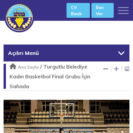
CV
İlan
Bank
Ver
Açılırı Menü
/
Turgutlu Belediye
Ana Sayfa
Kadın Basketbol Final Grubu İçin
Sahada