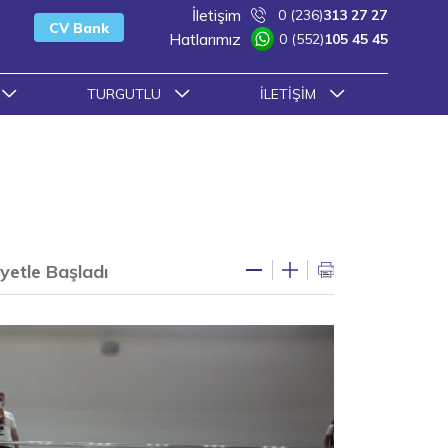
İletişim
0 (236)
313 27 27
CV Bank
Hatlarımız
0 (552)
105 45 45
TURGUTLU
İLETIŞIM
yetle Başladı