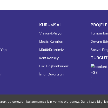
KURUMSAL
PROJELE
Vizyon&Misyon
Tamamlanm
Meclis Kararları
Devam Eden
 Yapı
Müdürlüklerimiz
Sosyal Proj
TURGUT
Kent Konseyi
Eski Başkanlarımız
+
33
er
İmar Duyuruları
°
C
+
38°
+
22°
Turgutlu
narak bu çerezleri kullanmamıza izin vermiş olursunuz. Daha fazla bilgi iç
Copyright © 2026 Turgutlu Belediyesi
Pazar, 09