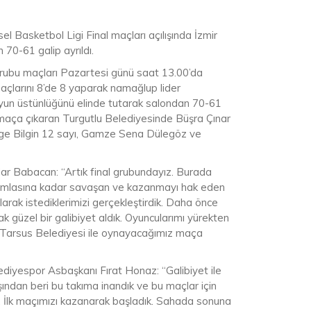
 Basketbol Ligi Final maçları açılışında İzmir
 70-61 galip ayrıldı.
grubu maçları Pazartesi günü saat 13.00’da
maçlarını 8’de 8 yaparak namağlup lider
yun üstünlüğünü elinde tutarak salondan 70-61
 8 maça çıkaran Turgutlu Belediyesinde Büşra Çınar
zge Bilgin 12 sayı, Gamze Sena Dülegöz ve
r Babacan: “Artık final grubundayız. Burada
 damlasına kadar savaşan ve kazanmayı hak eden
ak istediklerimizi gerçekleştirdik. Daha önce
 güzel bir galibiyet aldık. Oyuncularımı yürekten
n Tarsus Belediyesi ile oynayacağımız maça
diyespor Asbaşkanı Fırat Honaz: “Galibiyet ile
ndan beri bu takıma inandık ve bu maçlar için
ydi. İlk maçımızı kazanarak başladık. Sahada sonuna