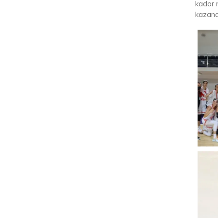
kadar 
kazana