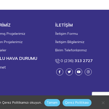
RİMİZ
İLETİŞİM
ış Projelerimiz
İletişim Formu
 Projelerimiz
İletişim Bilgilerimiz
eler
Birim Telefonlarımız
LU HAVA DURUMU
0 (236)
313 2727
in Çerez Politikamızı okuyun.
Tamam
Çerez Politikası