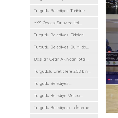
Koşukırı Mevkisinde Yoğun
Turgutlu Belediyesi Tarihine
Mesai
Sahip Çıkmaya Devam Ediyor
YKS Öncesi Sınav Yerleri
Dezenfekte Edildi
Turgutlu Belediyesi Ekipleri
Merkez ve Kırsal Mahallelere
Turgutlu Belediyesi Bu Yıl da
Hizmete Devam Ediyor
Üniversite Tercih Merkezi
Başkan Çetin Akın’dan İptal
Kuracak
Kararına Tepki
Turgutlulu Üreticilere 200 bin
Fide Ulaştırılacak
Turgutlu Belediyesi
Çalışmalarına Ara Vermiyor
Turgutlu Belediye Meclisi
Toplanıyor
Turgutlu Belediyesinin İnternet
Sitesi Yenilendi