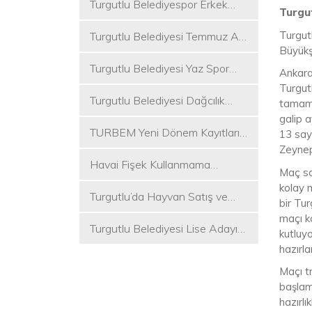
Turgutlu Belediyespor Erkek
Turgut
Voleybol Takımı 2. Ligde
Turgut
Turgutlu Belediyesi Temmuz Ayı
Büyükşe
Meclis Toplantısı Gerçekleştirildi
Turgutlu Belediyesi Yaz Spor
Ankara
Etkinlikleri Başlıyor
Turgut
Turgutlu Belediyesi Dağcılık
tamaml
Akademisi İlk Kamp Etkinliğini
galip a
TURBEM Yeni Dönem Kayıtları
Düzenledi
13 say
Başlıyor
Zeynep 
Havai Fişek Kullanmama
Maç so
Kararını Alan İlk Başkan Çetin
kolay 
Turgutlu’da Hayvan Satış ve
Akın Oldu
bir Tu
Kurban Kesim Yerleri Belli Oldu
maçı k
Turgutlu Belediyesi Lise Adayı
kutluy
Öğrencilere Tercih Desteği
hazırla
Maçı t
başlam
hazırlı