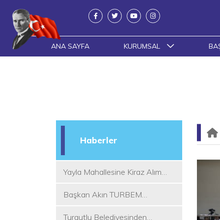
ANA SAYFA
KURUMSAL
BA
Haberler
Yayla Mahallesine Kiraz Alım
Yeri
Başkan Akın TURBEM
Eğitimcileri ile Buluştu
Turgutlu Belediyesinden