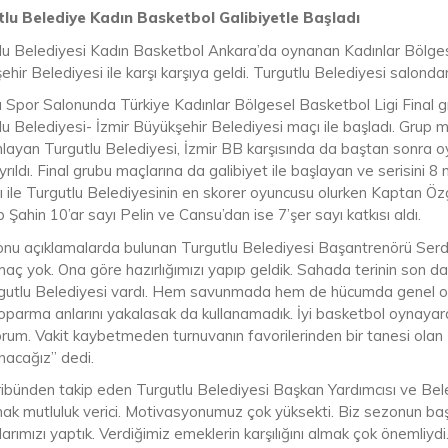
lu Belediye Kadın Basketbol Galibiyetle Başladı
lu Belediyesi Kadın Basketbol Ankara’da oynanan Kadınlar Bölgesel
hir Belediyesi ile karşı karşıya geldi. Turgutlu Belediyesi salondan
 Spor Salonunda Türkiye Kadınlar Bölgesel Basketbol Ligi Final 
lu Belediyesi- İzmir Büyükşehir Belediyesi maçı ile başladı. Grup 
ayan Turgutlu Belediyesi, İzmir BB karşısında da baştan sonra o
yrıldı. Final grubu maçlarına da galibiyet ile başlayan ve serisini
ı ile Turgutlu Belediyesinin en skorer oyuncusu olurken Kaptan Ö
Şahin 10’ar sayı Pelin ve Cansu’dan ise 7’şer sayı katkısı aldı.
nu açıklamalarda bulunan Turgutlu Belediyesi Başantrenörü Serda
maç yok. Ona göre hazırlığımızı yapıp geldik. Sahada terinin son
rgutlu Belediyesi vardı. Hem savunmada hem de hücumda genel olar
oparma anlarını yakalasak da kullanamadık. İyi basketbol oynayarak
orum. Vakit kaybetmeden turnuvanın favorilerinden bir tanesi ola
nacağız” dedi.
ribünden takip eden Turgutlu Belediyesi Başkan Yardımcısı ve Bele
ak mutluluk verici. Motivasyonumuz çok yüksekti. Biz sezonun başı
klarımızı yaptık. Verdiğimiz emeklerin karşılığını almak çok önemli