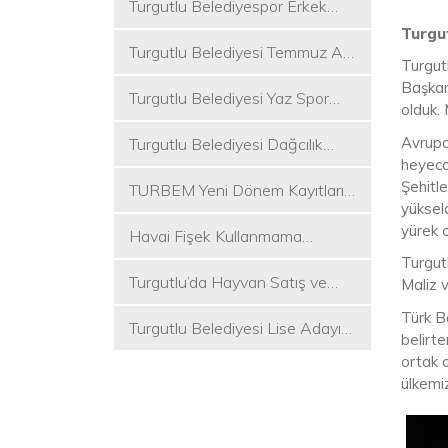
Turgutlu Belediyespor Erkek
Voleybol Takımı 2. Ligde
Turgu
Turgutlu Belediyesi Temmuz Ayı
Turgutl
Meclis Toplantısı Gerçekleştirildi
Başkan
Turgutlu Belediyesi Yaz Spor
olduk. 
Etkinlikleri Başlıyor
Avrupa
Turgutlu Belediyesi Dağcılık
heyeca
Akademisi İlk Kamp Etkinliğini
Şehitle
TURBEM Yeni Dönem Kayıtları
Düzenledi
yüksel
Başlıyor
yürek o
Havai Fişek Kullanmama
Kararını Alan İlk Başkan Çetin
Turgutl
Turgutlu’da Hayvan Satış ve
Akın Oldu
Maliz v
Kurban Kesim Yerleri Belli Oldu
Türk B
Turgutlu Belediyesi Lise Adayı
belirt
Öğrencilere Tercih Desteği
ortak 
ülkemi