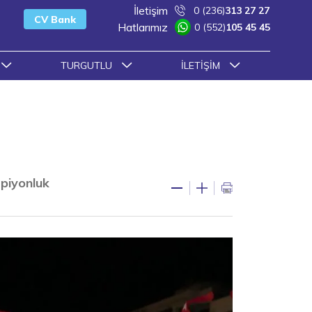
İletişim
0 (236)
313 27 27
CV Bank
Hatlarımız
0 (552)
105 45 45
TURGUTLU
İLETIŞIM
piyonluk