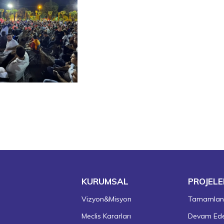
KURUMSAL
PROJELE
Vizyon&Misyon
Tamamlanm
Meclis Kararları
Devam Eden