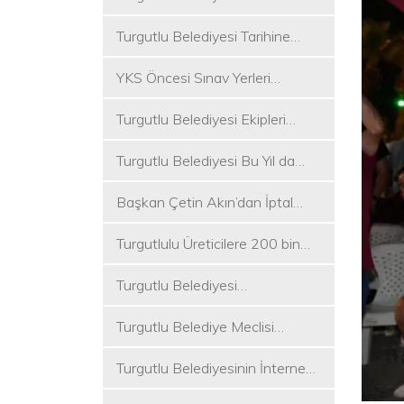
Koşukırı Mevkisinde Yoğun
Turgutlu Belediyesi Tarihine
Mesai
Sahip Çıkmaya Devam Ediyor
YKS Öncesi Sınav Yerleri
Dezenfekte Edildi
Turgutlu Belediyesi Ekipleri
Merkez ve Kırsal Mahallelere
Turgutlu Belediyesi Bu Yıl da
Hizmete Devam Ediyor
Üniversite Tercih Merkezi
Başkan Çetin Akın’dan İptal
Kuracak
Kararına Tepki
Turgutlulu Üreticilere 200 bin
Fide Ulaştırılacak
Turgutlu Belediyesi
Çalışmalarına Ara Vermiyor
Turgutlu Belediye Meclisi
Toplanıyor
Turgutlu Belediyesinin İnternet
Sitesi Yenilendi