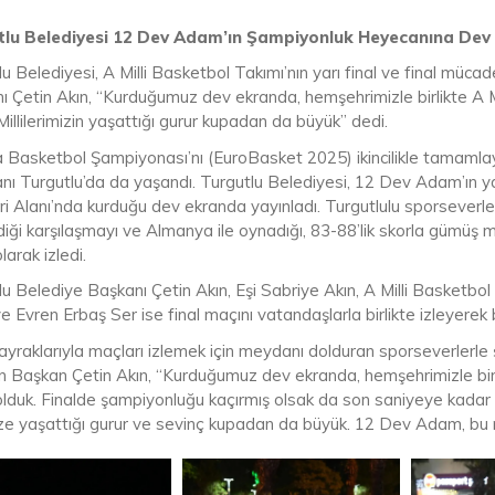
tlu Belediyesi 12 Dev Adam’ın Şampiyonluk Heyecanına Dev
u Belediyesi, A Milli Basketbol Takımı’nın yarı final ve final mücad
ı Çetin Akın, “Kurduğumuz dev ekranda, hemşehrimizle birlikte A 
Millilerimizin yaşattığı gurur kupadan da büyük” dedi.
 Basketbol Şampiyonası’nı (EuroBasket 2025) ikincilikle tamamlaya
nı Turgutlu’da da yaşandı. Turgutlu Belediyesi, 12 Dev Adam’ın y
ri Alanı’nda kurduğu dev ekranda yayınladı. Turgutlulu sporseverler,
diği karşılaşmayı ve Almanya ile oynadığı, 83-88’lik skorla gümüş 
larak izledi.
u Belediye Başkanı Çetin Akın, Eşi Sabriye Akın, A Milli Basketbol 
e Evren Erbaş Ser ise final maçını vatandaşlarla birlikte izleyerek 
ayraklarıyla maçları izlemek için meydanı dolduran sporseverlerle 
en Başkan Çetin Akın, “Kurduğumuz dev ekranda, hemşehrimizle birl
olduk. Finalde şampiyonluğu kaçırmış olsak da son saniyeye kadar 
ze yaşattığı gurur ve sevinç kupadan da büyük. 12 Dev Adam, bu mi