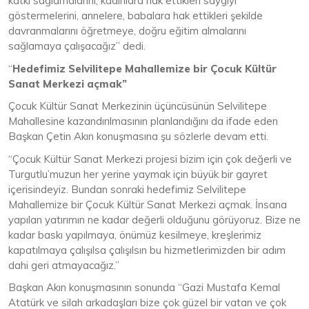
katkı sağlamalarını, kadınlara hak ettikleri saygıyı
göstermelerini, annelere, babalara hak ettikleri şekilde
davranmalarını öğretmeye, doğru eğitim almalarını
sağlamaya çalışacağız” dedi.
“
Hedefimiz Selvilitepe Mahallemize bir Çocuk Kültür
Sanat Merkezi açmak”
Çocuk Kültür Sanat Merkezinin üçüncüsünün Selvilitepe
Mahallesine kazandırılmasının planlandığını da ifade eden
Başkan Çetin Akın konuşmasına şu sözlerle devam etti.
“Çocuk Kültür Sanat Merkezi projesi bizim için çok değerli ve
Turgutlu’muzun her yerine yaymak için büyük bir gayret
içerisindeyiz. Bundan sonraki hedefimiz Selvilitepe
Mahallemize bir Çocuk Kültür Sanat Merkezi açmak. İnsana
yapılan yatırımın ne kadar değerli olduğunu görüyoruz. Bize ne
kadar baskı yapılmaya, önümüz kesilmeye, kreşlerimiz
kapatılmaya çalışılsa çalışılsın bu hizmetlerimizden bir adım
dahi geri atmayacağız.”
Başkan Akın konuşmasının sonunda “Gazi Mustafa Kemal
Atatürk ve silah arkadaşları bize çok güzel bir vatan ve çok