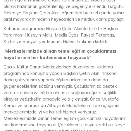
olarak hazırlanan gösteriler ilgi ve beğeniyle izlendi. Turgutlu
Belediye Başkanı Çetin Akın, öğrencileri bu özel günde yalnız
bırakmayarak miniklerin heyecanları ve mutluluklarını paylaştı.
Kutlama programına Başkan Çetin Akın ile birlikte Başkan
Yardımcısı Hüseyin Maliz, Meclis Üyesi Faysal Teterbaş,
Kültür ve Sosyal İşler Müdürü Bülent Gökmen katıldı.
“
Merkezlerimizde alınan temel eğitim çocuklarımızı
hayatlarının her kademesine taşıyacak”
Çocuk Kültür Sanat Merkezlerinde düzenlenen kutlama
programında konuşma yapan Başkan Çetin Akın, “İnsana
daha çok yatırım yaparak eğitim anlamında daha da
güçleneceklerinin sözünü vermiştik. Çocuklarımıza destek
vererek onların iyi eğitim almasını sağlayacağız ki sağlıklı
bireyler yetiştirelim amacıyla yola çıkmıştık. Önce Mustafa
Kemal ve sonrasında Albayrak Mahallelerimizde açtığımız
merkezlerimizde iyi ve kaliteli hizmet veriyoruz.
Merkezlerimizde alınan temel eğitim çocuklarımızı hayatlarının
her kademesine taşıyacak. Çocuklarımızı büyüterek bu ülkeye