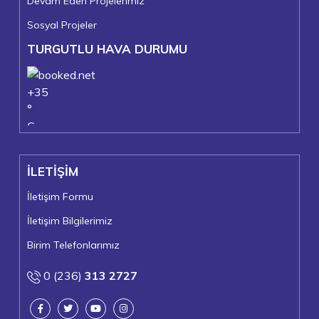
Devam Eden Projelerimiz
Sosyal Projeler
TURGUTLU HAVA DURUMU
+
35
°
C
+
37°
+
24°
İLETİŞİM
Turgutlu
Perşembe, 06
İletişim Formu
İletişim Bilgilerimiz
Birim Telefonlarımız
0 (236)
313 2727