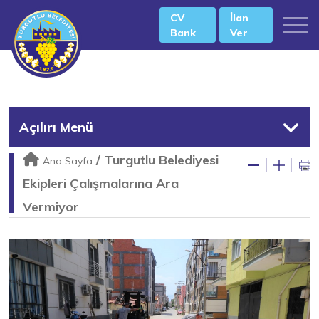
CV
İlan
Bank
Ver
Açılırı Menü
/
Turgutlu Belediyesi
Ana Sayfa
Ekipleri Çalışmalarına Ara
Vermiyor