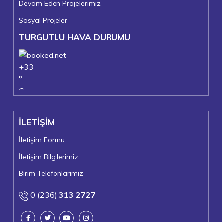
Devam Eden Projelerimiz
Sosyal Projeler
TURGUTLU HAVA DURUMU
+
33
°
C
+
38°
+
22°
İLETİŞİM
Turgutlu
Pazar, 09
İletişim Formu
İletişim Bilgilerimiz
Birim Telefonlarımız
0 (236)
313 2727