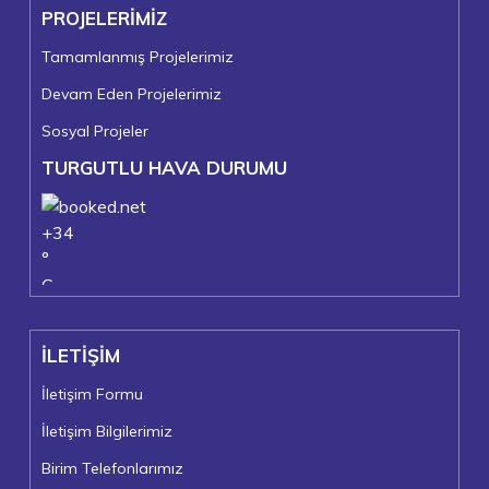
PROJELERİMİZ
Tamamlanmış Projelerimiz
Devam Eden Projelerimiz
Sosyal Projeler
TURGUTLU HAVA DURUMU
+
34
°
C
+
37°
+
23°
İLETİŞİM
Turgutlu
Cumartesi, 08
İletişim Formu
İletişim Bilgilerimiz
Birim Telefonlarımız