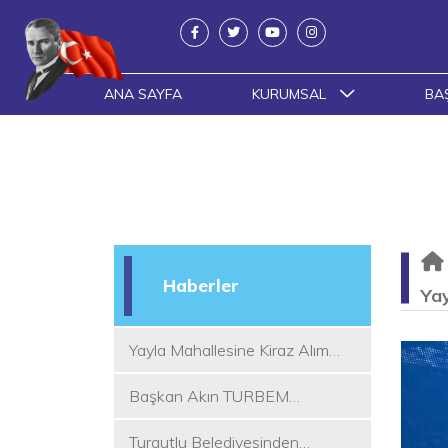
ANA SAYFA
KURUMSAL
BA
Haberler
Yay
Yayla Mahallesine Kiraz Alım
Yeri
Başkan Akın TURBEM
Eğitimcileri ile Buluştu
Turgutlu Belediyesinden