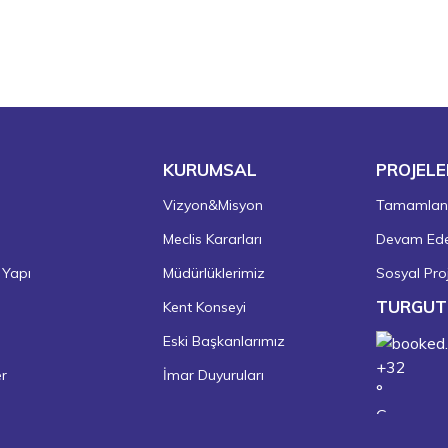
KURUMSAL
PROJELE
Vizyon&Misyon
Tamamlanm
Meclis Kararları
Devam Eden
 Yapı
Müdürlüklerimiz
Sosyal Proj
TURGUT
Kent Konseyi
Eski Başkanlarımız
+
32
er
İmar Duyuruları
°
C
+
36°