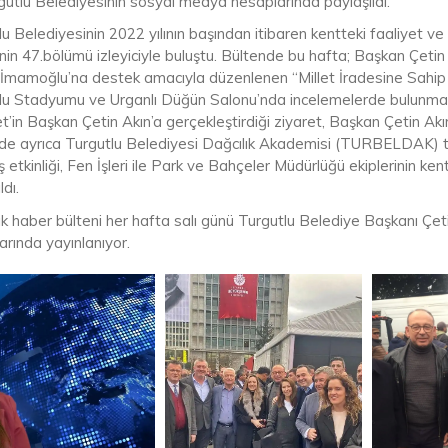
gutlu Belediyesinin sosyal medya hesaplarında paylaşıldı.
u Belediyesinin 2022 yılının başından itibaren kentteki faaliyet ve 
nin 47.bölümü izleyiciyle buluştu. Bültende bu hafta; Başkan Çetin
İmamoğlu’na destek amacıyla düzenlenen “Millet İradesine Sahip Çı
lu Stadyumu ve Urganlı Düğün Salonu’nda incelemelerde bulunmas
t’in Başkan Çetin Akın’a gerçekleştirdiği ziyaret, Başkan Çetin Akın
de ayrıca Turgutlu Belediyesi Dağcılık Akademisi (TURBELDAK) 
 etkinliği, Fen İşleri ile Park ve Bahçeler Müdürlüğü ekiplerinin k
ldı.
ık haber bülteni her hafta salı günü Turgutlu Belediye Başkanı Çe
arında yayınlanıyor.