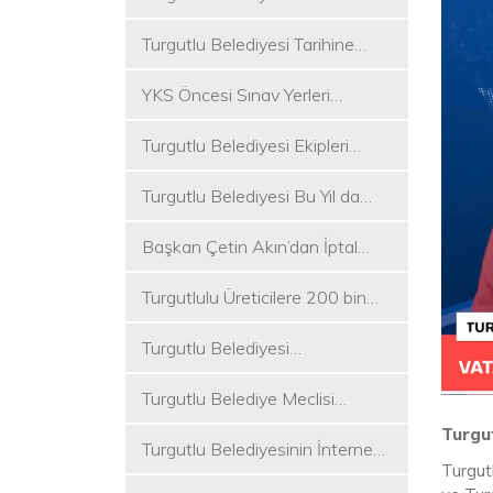
Koşukırı Mevkisinde Yoğun
Turgutlu Belediyesi Tarihine
Mesai
Sahip Çıkmaya Devam Ediyor
YKS Öncesi Sınav Yerleri
Dezenfekte Edildi
Turgutlu Belediyesi Ekipleri
Merkez ve Kırsal Mahallelere
Turgutlu Belediyesi Bu Yıl da
Hizmete Devam Ediyor
Üniversite Tercih Merkezi
Başkan Çetin Akın’dan İptal
Kuracak
Kararına Tepki
Turgutlulu Üreticilere 200 bin
Fide Ulaştırılacak
Turgutlu Belediyesi
Çalışmalarına Ara Vermiyor
Turgutlu Belediye Meclisi
Toplanıyor
Turgut
Turgutlu Belediyesinin İnternet
Turgut
Sitesi Yenilendi