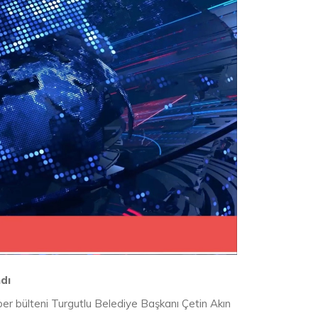
dı
ber bülteni Turgutlu Belediye Başkanı Çetin Akın