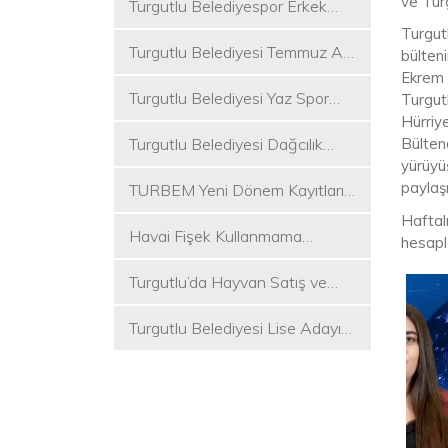
ve Tur
Turgutlu Belediyespor Erkek
Voleybol Takımı 2. Ligde
Turgutl
Turgutlu Belediyesi Temmuz Ayı
bülteni
Meclis Toplantısı Gerçekleştirildi
Ekrem 
Turgutlu Belediyesi Yaz Spor
Turgut
Etkinlikleri Başlıyor
Hürriye
Turgutlu Belediyesi Dağcılık
Bülten
yürüyüş
Akademisi İlk Kamp Etkinliğini
paylaşı
TURBEM Yeni Dönem Kayıtları
Düzenledi
Başlıyor
Haftal
Havai Fişek Kullanmama
hesapl
Kararını Alan İlk Başkan Çetin
Turgutlu’da Hayvan Satış ve
Akın Oldu
Kurban Kesim Yerleri Belli Oldu
Turgutlu Belediyesi Lise Adayı
Öğrencilere Tercih Desteği