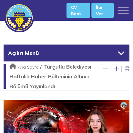
CV
İlan
Bank
Ver
Açılırı Menü
/
Turgutlu Belediyesi
Ana Sayfa
Haftalık Haber Bülteninin Altıncı
Bölümü Yayınlandı