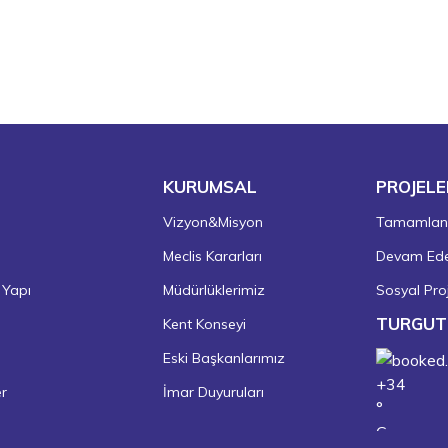
KURUMSAL
PROJELE
Vizyon&Misyon
Tamamlanm
Meclis Kararları
Devam Eden
 Yapı
Müdürlüklerimiz
Sosyal Proj
TURGUT
Kent Konseyi
Eski Başkanlarımız
+
34
er
İmar Duyuruları
°
C