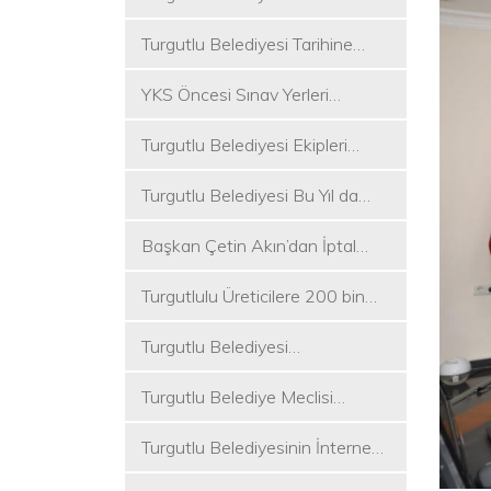
Koşukırı Mevkisinde Yoğun
Turgutlu Belediyesi Tarihine
Mesai
Sahip Çıkmaya Devam Ediyor
YKS Öncesi Sınav Yerleri
Dezenfekte Edildi
Turgutlu Belediyesi Ekipleri
Merkez ve Kırsal Mahallelere
Turgutlu Belediyesi Bu Yıl da
Hizmete Devam Ediyor
Üniversite Tercih Merkezi
Başkan Çetin Akın’dan İptal
Kuracak
Kararına Tepki
Turgutlulu Üreticilere 200 bin
Fide Ulaştırılacak
Turgutlu Belediyesi
Çalışmalarına Ara Vermiyor
Turgutlu Belediye Meclisi
Toplanıyor
Turgutlu Belediyesinin İnternet
Sitesi Yenilendi