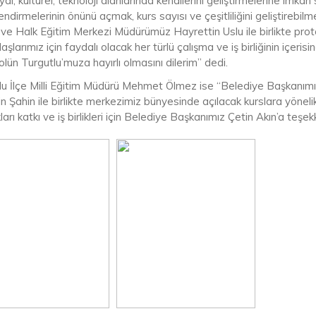
al, kültürel, teknoloji alanlarında kendilerini geliştirmelerine imkan
ndirmelerinin önünü açmak, kurs sayısı ve çeşitliliğini geliştireb
ve Halk Eğitim Merkezi Müdürümüz Hayrettin Uslu ile birlikte proto
şlarımız için faydalı olacak her türlü çalışma ve iş birliğinin içe
lün Turgutlu’muza hayırlı olmasını dilerim” dedi.
lu İlçe Milli Eğitim Müdürü Mehmet Ölmez ise “Belediye Başkanım
 Şahin ile birlikte merkezimiz bünyesinde açılacak kurslara yönelik 
arı katkı ve iş birlikleri için Belediye Başkanımız Çetin Akın’a teşekk