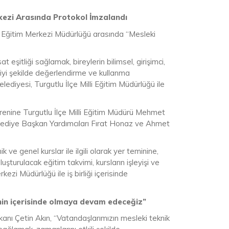
erkezi Arasında Protokol İmzalandı
lk Eğitim Merkezi Müdürlüğü arasında “Mesleki
t eşitliği sağlamak, bireylerin bilimsel, girişimci,
en iyi şekilde değerlendirme ve kullanma
lediyesi, Turgutlu İlçe Milli Eğitim Müdürlüğü ile
enine Turgutlu İlçe Milli Eğitim Müdürü Mehmet
lediye Başkan Yardımcıları Fırat Honaz ve Ahmet
ve genel kurslar ile ilgili olarak yer teminine,
uşturulacak eğitim takvimi, kursların işleyişi ve
zi Müdürlüğü ile iş birliği içerisinde
ğinin içerisinde olmaya devam edeceğiz”
nı Çetin Akın, “Vatandaşlarımızın mesleki teknik