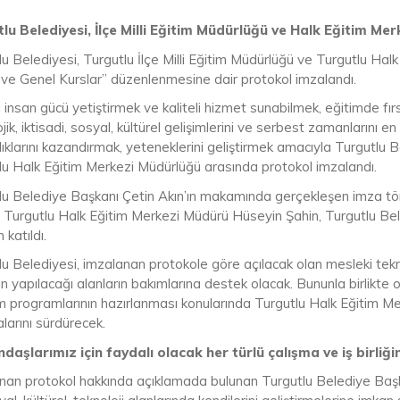
lu Belediyesi, İlçe Milli Eğitim Müdürlüğü ve Halk Eğitim M
lu Belediyesi, Turgutlu İlçe Milli Eğitim Müdürlüğü ve Turgutlu Ha
 ve Genel Kurslar” düzenlenmesine dair protokol imzalandı.
li insan gücü yetiştirmek ve kaliteli hizmet sunabilmek, eğitimde fırsa
jik, iktisadi, sosyal, kültürel gelişimlerini ve serbest zamanlarını 
lıklarını kazandırmak, yeteneklerini geliştirmek amacıyla Turgutlu Be
lu Halk Eğitim Merkezi Müdürlüğü arasında protokol imzalandı.
lu Belediye Başkanı Çetin Akın’ın makamında gerçekleşen imza tör
 Turgutlu Halk Eğitim Merkezi Müdürü Hüseyin Şahin, Turgutlu Be
katıldı.
u Belediyesi, imzalanan protokole göre açılacak olan mesleki teknik 
ın yapılacağı alanların bakımlarına destek olacak. Bununla birlikte ol
 programlarının hazırlanması konularında Turgutlu Halk Eğitim Merke
larını sürdürecek.
daşlarımız için faydalı olacak her türlü çalışma ve iş birli
nan protokol hakkında açıklamada bulunan Turgutlu Belediye Başka