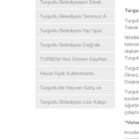
Turgutlu Belediyespor Erkek
Voleybol Takımı 2. Ligde
Turgut
Turgutlu Belediyesi Temmuz Ayı
Turgut
Meclis Toplantısı Gerçekleştirildi
Teknik
Turgutlu Belediyesi Yaz Spor
Nitelik
Etkinlikleri Başlıyor
teknolo
Turgutlu Belediyesi Dağcılık
alışkan
Akademisi İlk Kamp Etkinliğini
Turgut
TURBEM Yeni Dönem Kayıtları
Düzenledi
Başlıyor
Turgut
Havai Fişek Kullanmama
Ölmez,
Kararını Alan İlk Başkan Çetin
Daşkan 
Turgutlu’da Hayvan Satış ve
Akın Oldu
Turgutl
Kurban Kesim Yerleri Belli Oldu
kurslar
Turgutlu Belediyesi Lise Adayı
öğretim
Öğrencilere Tercih Desteği
çalışma
“Vatan
İmzala