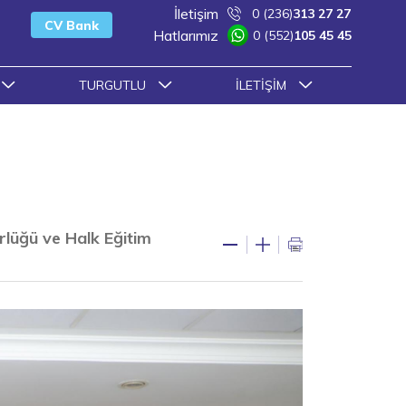
İletişim
0 (236)
313 27 27
CV Bank
Hatlarımız
0 (552)
105 45 45
TURGUTLU
İLETIŞIM
ürlüğü ve Halk Eğitim