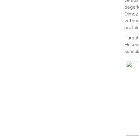
ve sosy
değerle
Ölmez 
vatanda
protoko
Turgut
Hüseyin
sundukl