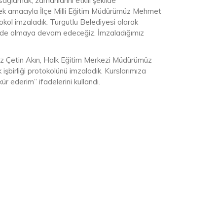
 sağlamak, zamanlarını etkili şekilde
ilmek amacıyla İlçe Milli Eğitim Müdürümüz Mehmet
kol imzaladık. Turgutlu Belediyesi olarak
risinde olmaya devam edeceğiz. İmzaladığımız
ız Çetin Akın, Halk Eğitim Merkezi Müdürümüz
işbirliği protokolünü imzaladık. Kurslarımıza
ür ederim” ifadelerini kullandı.