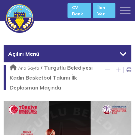
CV
İlan
Bank
Ver
Açılırı Menü
/
Turgutlu Belediyesi
Ana Sayfa
Kadın Basketbol Takımı İlk
Deplasman Maçında