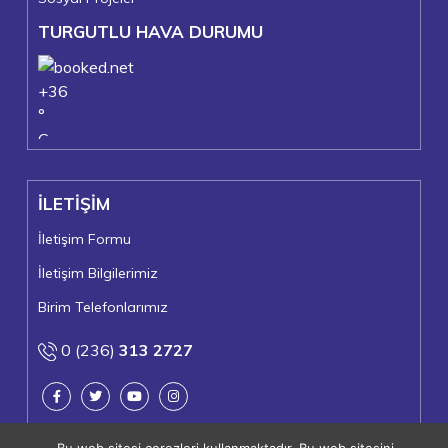
TURGUTLU HAVA DURUMU
+
36
°
C
+
37°
+
22°
İLETİŞİM
Turgutlu
Pazar, 09
İletişim Formu
İletişim Bilgilerimiz
Birim Telefonlarımız
0 (236)
313 2727