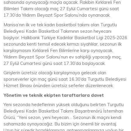
sahasında oynayacağı maçla açacak. Rakibin Kırklareli Fen
Bilimleri Takımı olacağı maç 27 Eylül Cumartesi günü saat
17.30’da Yıldırım Beyazıt Spor Salonu’nda oynanacak.
Manisa’nın ilk ve tek kadın basketbol takımı olan Turgutlu
Belediyesi Kadın Basketbol Takımının sezon heyecanı
başlıyor. Halkbank Türkiye Kadınlar Basketbol Ligi 2025-2026
sezonunda kenti temsil edecek kırmızı siyahlılar, sezonun ilk
karşılaşmasını Kırklareli Fen Bilimlerine karşı oynayacak.
Yıldırım Beyazıt Spor Salonu’nun ev sahipliği yapacağı maç,
27 Eylül Cumartesi günü saat 17.30’da başlayacak.
Girişlerin ücretsiz olacağı karşılaşmaya gelecek olan
sporseverler için maç günü saat 16.30’da Turgutlu Belediyesi
Hizmet Binası önünden ücretsiz seferler düzenlenecek.
Yönetim ve teknik ekipten taraftarlara davet
Yeni sezonda hedeflerinin yüksek olduğunu belirten Turgutlu
Belediyesi Kadın Basketbol Takımı Başantrenörü İstemihan
Örücü, “Yeni sezon, yeni heyecan… Sezonun ilk maçını kendi
sahamızda oynayacağız. Bu bizim için önemli bir avantaj.
Uzun bir süredir hazırlıklarımıza, antrenmanlarımıza yoğun bir