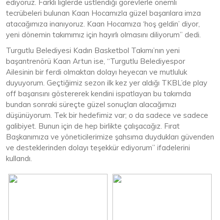
ediyoruz. Farklı liglerde üstlendiği görevlerle önemli
tecrübeleri bulunan Kaan Hocamızla güzel başarılara imza
atacağımıza inanıyoruz. Kaan Hocamıza ‘hoş geldin’ diyor,
yeni dönemin takımımız için hayırlı olmasını diliyorum” dedi.
Turgutlu Belediyesi Kadın Basketbol Takımı’nın yeni
başantrenörü Kaan Artun ise, “Turgutlu Belediyespor
Ailesinin bir ferdi olmaktan dolayı heyecan ve mutluluk
duyuyorum. Geçtiğimiz sezon ilk kez yer aldığı TKBL’de play
off başarısını göstererek kendini ispatlayan bu takımda
bundan sonraki süreçte güzel sonuçları alacağımızı
düşünüyorum. Tek bir hedefimiz var; o da sadece ve sadece
galibiyet. Bunun için de hep birlikte çalışacağız. Fırat
Başkanımıza ve yöneticilerimize şahsıma duydukları güvenden
ve desteklerinden dolayı teşekkür ediyorum” ifadelerini
kullandı.