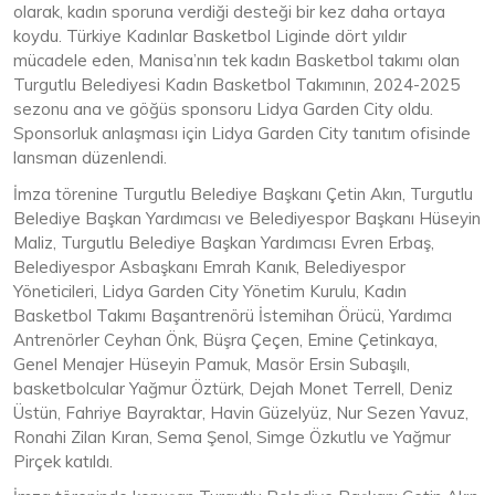
olarak, kadın sporuna verdiği desteği bir kez daha ortaya
koydu. Türkiye Kadınlar Basketbol Liginde dört yıldır
mücadele eden, Manisa’nın tek kadın Basketbol takımı olan
Turgutlu Belediyesi Kadın Basketbol Takımının, 2024-2025
sezonu ana ve göğüs sponsoru Lidya Garden City oldu.
Sponsorluk anlaşması için Lidya Garden City tanıtım ofisinde
lansman düzenlendi.
İmza törenine Turgutlu Belediye Başkanı Çetin Akın, Turgutlu
Belediye Başkan Yardımcısı ve Belediyespor Başkanı Hüseyin
Maliz, Turgutlu Belediye Başkan Yardımcısı Evren Erbaş,
Belediyespor Asbaşkanı Emrah Kanık, Belediyespor
Yöneticileri, Lidya Garden City Yönetim Kurulu, Kadın
Basketbol Takımı Başantrenörü İstemihan Örücü, Yardımcı
Antrenörler Ceyhan Önk, Büşra Çeçen, Emine Çetinkaya,
Genel Menajer Hüseyin Pamuk, Masör Ersin Subaşılı,
basketbolcular Yağmur Öztürk, Dejah Monet Terrell, Deniz
Üstün, Fahriye Bayraktar, Havin Güzelyüz, Nur Sezen Yavuz,
Ronahi Zilan Kıran, Sema Şenol, Simge Özkutlu ve Yağmur
Pirçek katıldı.