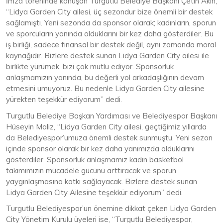
İmza töreninde konuşan Turgutlu Belediye Başkanı Çetin Akın,
“Lidya Garden City ailesi, üç sezondur bize önemli bir destek
sağlamıştı. Yeni sezonda da sponsor olarak; kadınların, sporun
ve sporcuların yanında olduklarını bir kez daha gösterdiler. Bu
iş birliği, sadece finansal bir destek değil, aynı zamanda moral
kaynağıdır. Bizlere destek sunan Lidya Garden City ailesi ile
birlikte yürümek, bizi çok mutlu ediyor. Sponsorluk
anlaşmamızın yanında, bu değerli yol arkadaşlığının devam
etmesini umuyoruz. Bu nedenle Lidya Garden City ailesine
yürekten teşekkür ediyorum” dedi.
Turgutlu Belediye Başkan Yardımcısı ve Belediyespor Başkanı
Hüseyin Maliz, “Lidya Garden City ailesi, geçtiğimiz yıllarda
da Belediyespor’umuza önemli destek sunmuştu. Yeni sezon
içinde sponsor olarak bir kez daha yanımızda olduklarını
gösterdiler. Sponsorluk anlaşmamız kadın basketbol
takımımızın mücadele gücünü arttıracak ve sporun
yaygınlaşmasına katkı sağlayacak. Bizlere destek sunan
Lidya Garden City Ailesine teşekkür ediyorum” dedi.
Turgutlu Belediyespor’un önemine dikkat çeken Lidya Garden
City Yönetim Kurulu üyeleri ise, “Turgutlu Belediyespor,