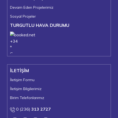
Devam Eden Projelerimiz
Sosyal Projeler
TURGUTLU HAVA DURUMU
+
34
°
C
+
36°
+
23°
İLETİŞİM
Turgutlu
Cumartesi, 08
İletişim Formu
İletişim Bilgilerimiz
Birim Telefonlarımız
0 (236)
313 2727