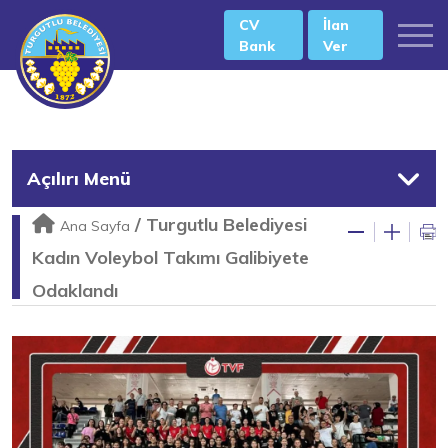
CV
İlan
Bank
Ver
Açılırı Menü
/
Turgutlu Belediyesi
Ana Sayfa
Kadın Voleybol Takımı Galibiyete
Odaklandı