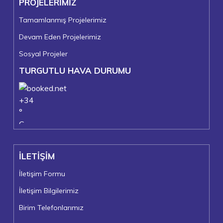
PROJELERİMİZ
Tamamlanmış Projelerimiz
Devam Eden Projelerimiz
Sosyal Projeler
TURGUTLU HAVA DURUMU
+
34
°
C
+
37°
+
23°
İLETİŞİM
Turgutlu
Cumartesi, 08
İletişim Formu
İletişim Bilgilerimiz
Birim Telefonlarımız