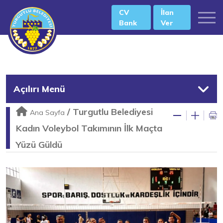
CV
İlan
Bank
Ver
Açılırı Menü
/
Turgutlu Belediyesi
Ana Sayfa
Kadın Voleybol Takımının İlk Maçta
Yüzü Güldü