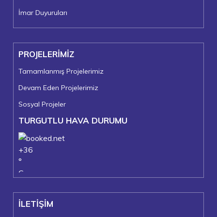
İmar Duyuruları
PROJELERİMİZ
Tamamlanmış Projelerimiz
Devam Eden Projelerimiz
Sosyal Projeler
TURGUTLU HAVA DURUMU
+
36
°
C
+
37°
+
23°
İLETİŞİM
Turgutlu