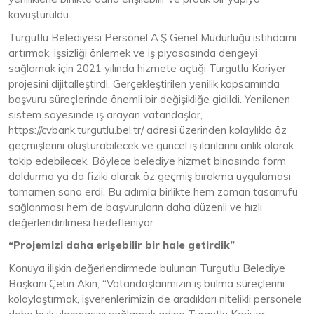
kavuşturuldu.
Turgutlu Belediyesi Personel A.Ş Genel Müdürlüğü istihdamı
artırmak, işsizliği önlemek ve iş piyasasında dengeyi
sağlamak için 2021 yılında hizmete açtığı Turgutlu Kariyer
projesini dijitalleştirdi. Gerçekleştirilen yenilik kapsamında
başvuru süreçlerinde önemli bir değişikliğe gidildi. Yenilenen
sistem sayesinde iş arayan vatandaşlar,
https://cvbank.turgutlu.bel.tr/ adresi üzerinden kolaylıkla öz
geçmişlerini oluşturabilecek ve güncel iş ilanlarını anlık olarak
takip edebilecek. Böylece belediye hizmet binasında form
doldurma ya da fiziki olarak öz geçmiş bırakma uygulaması
tamamen sona erdi. Bu adımla birlikte hem zaman tasarrufu
sağlanması hem de başvuruların daha düzenli ve hızlı
değerlendirilmesi hedefleniyor.
“Projemizi daha erişebilir bir hale getirdik”
Konuya ilişkin değerlendirmede bulunan Turgutlu Belediye
Başkanı Çetin Akın, “Vatandaşlarımızın iş bulma süreçlerini
kolaylaştırmak, işverenlerimizin de aradıkları nitelikli personele