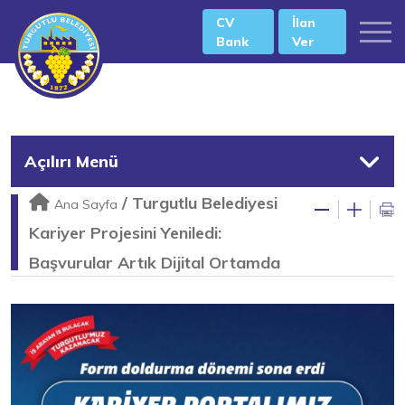
CV
İlan
Bank
Ver
Açılırı Menü
/
Turgutlu Belediyesi
Ana Sayfa
Kariyer Projesini Yeniledi:
Başvurular Artık Dijital Ortamda