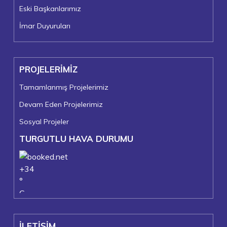
Eski Başkanlarımız
İmar Duyuruları
PROJELERİMİZ
Tamamlanmış Projelerimiz
Devam Eden Projelerimiz
Sosyal Projeler
TURGUTLU HAVA DURUMU
+
34
°
C
+
39°
+
23°
İLETİŞİM